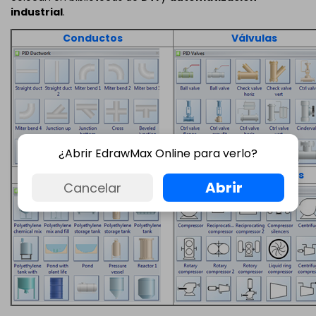
industrial
.
Conductos
Válvulas
¿Abrir EdrawMax Online para verlo?
Cisternas
Símbolos sencillos
Abrir
Cancelar