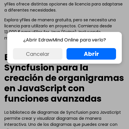
yFiles ofrece distintas opciones de licencia para adaptarse
a diferentes necesidades.
Explora yFiles de manera gratuita, pero se necesita una
licencia para utilizarlo en proyectos. Comienza desde
13 000 $ para yFiles for Java (Swing), incluyendo
mantenimiento y sin tarifas de regalías.
¿Abrir EdrawMind Online para verlo?
Abrir
Cancelar
Biblioteca de diagramas
Syncfusion para la
creación de organigramas
en JavaScript con
funciones avanzadas
La biblioteca de diagramas de Syncfusion para JavaScript
permite crear y visualizar diagramas de manera
interactiva. Uno de los diagramas que puedes crear con