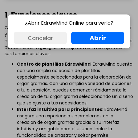
1. Funciones claves
¿Abrir EdrawMind Online para verlo?
Con su amplia variedad de funciones, interfaz fácil de usar
y opciones de personalización, EdrawMind ofrece una
Abrir
Cancelar
herramienta integral y confiable para que los profesionales
puedan crear organigramas impresionantes. Aquí están
sus funciones claves.
Centro de plantillas EdrawMind
: EdrawMind cuenta
con una amplia colección de plantillas
especialmente seleccionadas para la elaboración de
organigramas. Con una amplia variedad de opciones
a tu disposición, puedes comenzar rápidamente la
creación de tu organigrama seleccionando un diseño
que se ajuste a tus necesidades.
Interfaz intuitiva para principiantes
: EdrawMind
asegura una experiencia sin problemas en la
creación de organigramas gracias a su interfaz
intuitiva y amigable para el usuario. Incluir la
funcionalidad de arrastrar y soltar permite