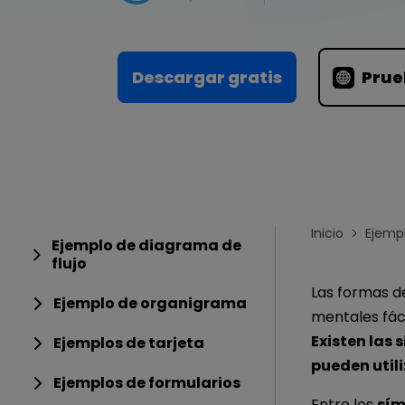
Conocimientos
Para EdrawMax >
Centro de conocimientos
Descargar gratis
Prue
Inicio
Ejemp
Ejemplo de diagrama de
flujo
Las formas d
Ejemplo de organigrama
mentales fáci
Existen las
Ejemplos de tarjeta
pueden util
Ejemplos de formularios
Entre los
sím