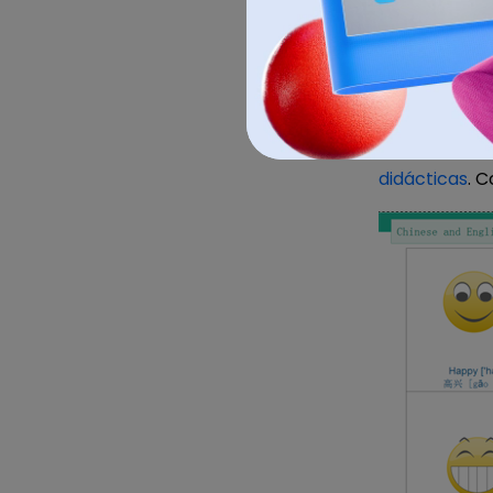
También se i
personalizar
aprovecharla
didácticas
. C