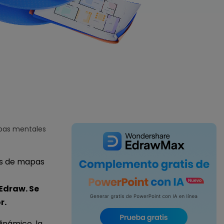
IA de EdrawMind
Creador de IA para
mapa mental.
apas mentales
as de mapas
Edraw. Se
r.
inámico, la