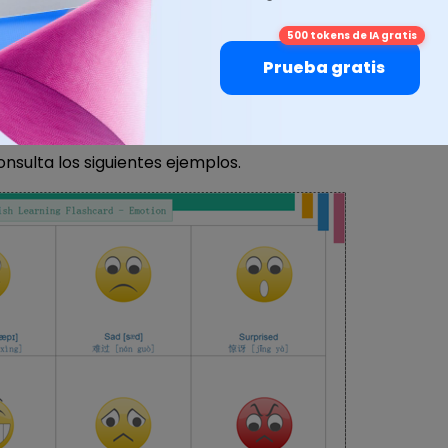
500 tokens de IA gratis
Prueba gratis
ncluyen algunos símbolos de emoción. Sirven de gran ay
 tus mapas mentales y hacerlos más realistas. Claro que
s para hacer varios tipos de diagramas, como por ejem
onsulta los siguientes ejemplos.