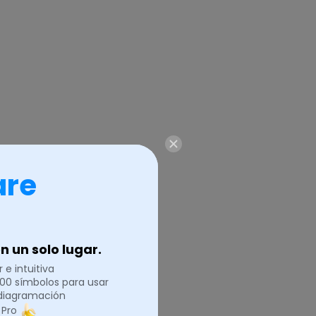
are
 un solo lugar.
 e intuitiva
.000 símbolos para usar
 diagramación
 Pro