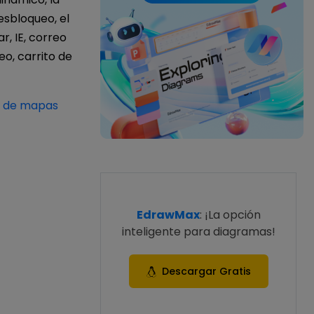
desbloqueo, el
r, IE, correo
eo, carrito de
ma de mapas
EdrawMax
: ¡La opción
inteligente para diagramas!
Descargar Gratis