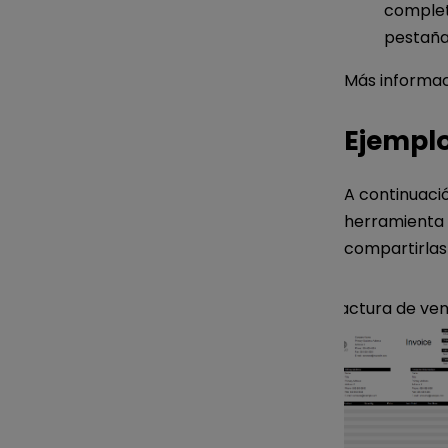
complet
pestaña 
Más informac
Ejemplo
A continuaci
herramienta d
compartirlas 
Factura de ve