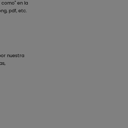
 como" en la
g, pdf, etc.
por nuestra
as,