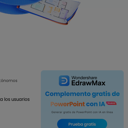
IA de EdrawMind
Creador de IA para
mapa mental.
autónomos
a los usuarios