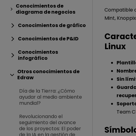
Conocimientos de
Compatible c
diagrama de negocios
Mint, Knoppi
Conocimientos de gráfico
Caracte
Conocimientos de P&ID
Linux
Conocimientos
infográfico
Plantill
Nombre
Otros conocimientos de
Edraw
Sin lím
Guarda 
Día de la Tierra: ¿Cómo
recuper
ayudar al medio ambiente
mundial?
Soporta
Team Cl
Revolucionando el
seguimiento del avance
Símbolo
de los proyectos: El poder
de la IA en la gestión de