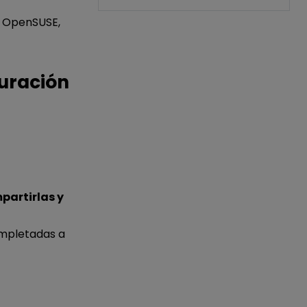
, OpenSUSE,
turación
partirlas y
ompletadas a