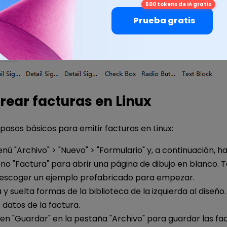
500 tokens de IA gratis
Prueba gratis
ear facturas en Linux
 pasos básicos para emitir facturas en Linux:
nú "Archivo" > "Nuevo" > "Formulario" y, a continuación, ha
ono "Factura" para abrir una página de dibujo en blanco.
escoger un ejemplo prefabricado para empezar.
 y suelta formas de la biblioteca de la izquierda al diseño.
s datos de la factura.
 en "Guardar" en la pestaña "Archivo" para guardar las fa