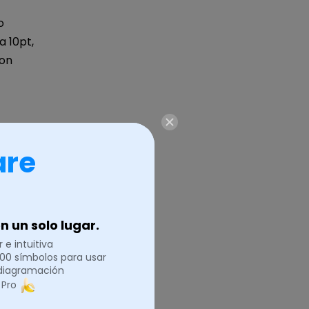
o
 10pt,
con
are
 un solo lugar.
 e intuitiva
.000 símbolos para usar
 diagramación
 Pro