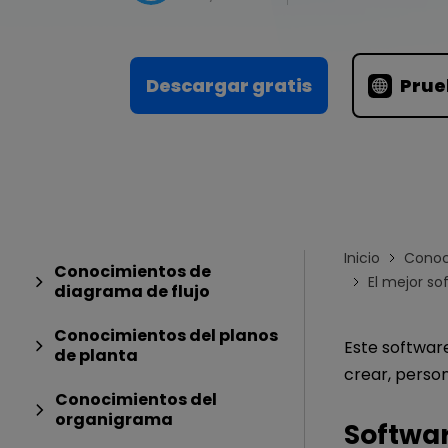
Conocimientos
Para EdrawMax >
Centro de conocimientos
Descargar gratis
Prue
Inicio
Conoc
Conocimientos de
El mejor s
diagrama de flujo
Conocimientos del planos
Este software
de planta
crear, person
Conocimientos del
organigrama
Softwar