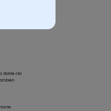
z doble clic
 También
cturas