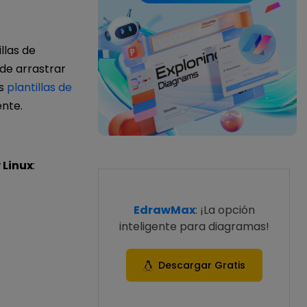
llas de
 de arrastrar
as
plantillas de
ente.
 Linux
:
EdrawMax
: ¡La opción
inteligente para diagramas!
Descargar Gratis