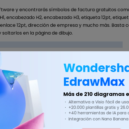
software y encontrarás símbolos de factura gratuitos com
1, encabezado H2, encabezado H3, etiqueta 12pt, etiqueta
, enlace 12pt, dirección de empresa y mucho más. Basta 
 soltarlos en la página de dibujo.
Wondersh
EdrawMax
Más de 210 diagramas en
・ Alternativa a Visio fácil de usar
・ +20.000 plantillas gratis y 26
・ +40 herramientas de IA para
・ Integración con Nano Banana