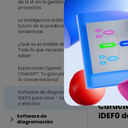
de la IA en la gestión de
proyectos
La inteligencia artificial y el
futuro de la predicción de
tendencias
¿Qué es el análisis de IA?
Todo lo que necesitas
saber
Requeri
Explorando OpenAI
ChatGPT: Tu guía para la
IA conversacional
Es compatibl
Fedora, Cent
Software de diagramas
IDEF0 para Linux - Sencillo
y efectivo
Caracte
IDEF0 d
Software de
diagramación