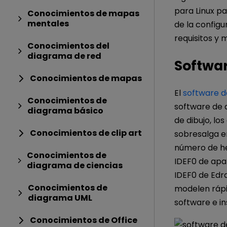
para Linux p
Conocimientos de mapas
mentales
de la configu
requisitos y 
Conocimientos del
diagrama de red
Softwar
Conocimientos de mapas
El
software d
Conocimientos de
software de d
diagrama básico
de dibujo, l
Conocimientos de clip art
sobresalga en
número de he
Conocimientos de
IDEF0 de apar
diagrama de ciencias
IDEF0 de Edra
Conocimientos de
modelen rápi
diagrama UML
software e in
Conocimientos de Office