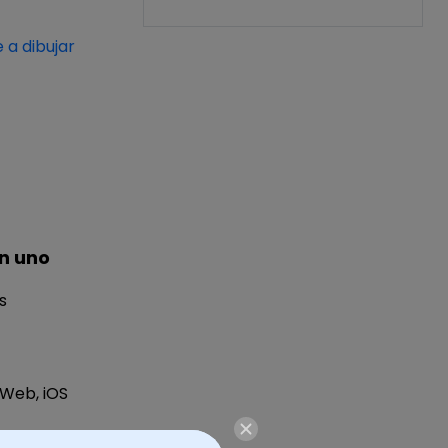
 a dibujar
n uno
s
 Web, iOS