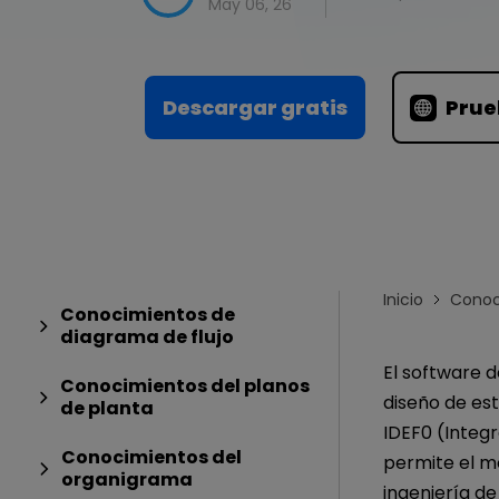
Conocimientos
May 06, 26
Para EdrawMax >
Centro de conocimientos
Descargar gratis
Prue
Inicio
Conoc
Conocimientos de
diagrama de flujo
El software d
Conocimientos del planos
diseño de est
de planta
IDEF0 (Integ
Conocimientos del
permite el mo
organigrama
ingeniería d