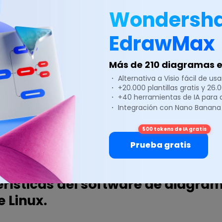
Comparte tus diseños en cualquier 
Wondersh
en lugar
EdrawMax
DESCARGAR GRATIS
Más de 210 diagramas en
Seguridad verificada | Sin anuncios |
Impulsado por 
・ Alternativa a Visio fácil de usar
・ +20.000 plantillas gratis y 26
・ +40 herramientas de IA para
・ Integración con Nano Banana
mientos del sistema.
500 tokens de IA gratis
e con las más populares distribuciones de Linux como Deb
Prueba gratis
OS, OpenSUSE, Mint, Knoppix, RedHat, Gentoo y muchas m
rísticas del software de diagra
e Linux.