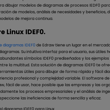
ara dibujar modelos de diagramas de procesos IEDF0 para
ración de modelos, análisis de necesidades y beneficios, d
modelos de mejora continua.
e Linux IDEF0.
e diagramas IDEF0
de Edraw tiene un lugar en el mercado
iagramas. Su intuitiva interfaz para el usuario, sus útiles
os abundantes símbolos IDEF0 prediseñados y los ejemplo
tre la multitud. Esta solución de diagramas IDEF0 te ofr
rramientas útiles para dibujar de forma rápida y fácil d
iencia profesional y complejidad variable. El software d
w, fácil de usar, hace posible que las empresas y las org
damente los procesos empresariales y el análisis de inge
speccione las ineficiencias de forma sencilla y eficaz.