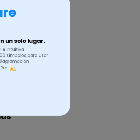
momento y
are
 un solo lugar.
IA
 e intuitiva
.000 símbolos para usar
 diagramación
 Pro
ian, Ubuntu,
ás.
mas