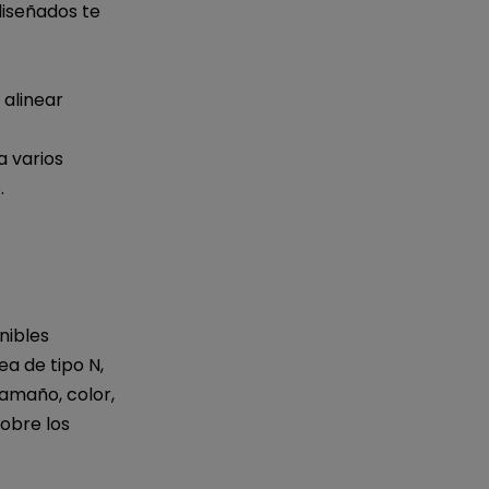
diseñados te
 alinear
a varios
.
nibles
a de tipo N,
tamaño, color,
sobre los