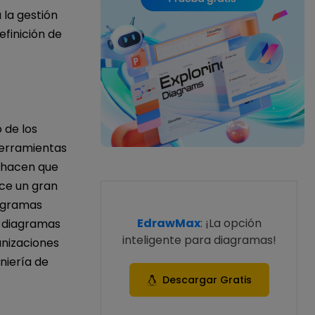
 la gestión
efinición de
 de los
 herramientas
s hacen que
ece un gran
iagramas
EdrawMax
: ¡La opción
e diagramas
inteligente para diagramas!
anizaciones
niería de
Descargar Gratis