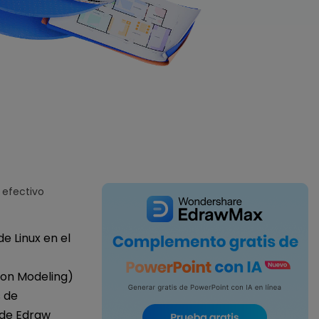
IA de EdrawMind
Creador de IA para
mapa mental.
 efectivo
e Linux en el
ion Modeling)
s de
 de Edraw