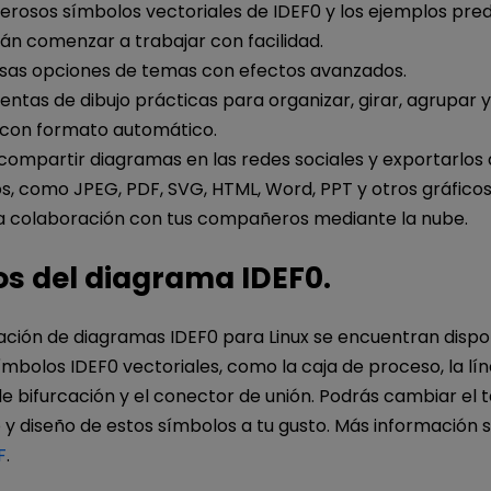
erosos símbolos vectoriales de IDEF0 y los ejemplos pre
án comenzar a trabajar con facilidad.
as opciones de temas con efectos avanzados.
ntas de dibujo prácticas para organizar, girar, agrupar y
 con formato automático.
ompartir diagramas en las redes sociales y exportarlos 
, como JPEG, PDF, SVG, HTML, Word, PPT y otros gráficos
a colaboración con tus compañeros mediante la nube.
s del diagrama IDEF0.
cación de diagramas IDEF0 para Linux se encuentran dispo
bolos IDEF0 vectoriales, como la caja de proceso, la líne
e bifurcación y el conector de unión. Podrás cambiar el 
 y diseño de estos símbolos a tu gusto. Más información 
F
.