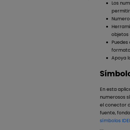
Los num
permitir
Numeros
Herramie
objetos
Puedes c
formatos
Apoya l
Símbolo
En esta apli
numerosos sím
el conector d
fuente, fondo
símbolos IDE