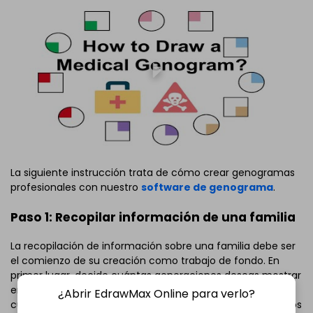
La siguiente instrucción trata de cómo crear genogramas
profesionales con nuestro
software de genograma
.
Paso 1: Recopilar información de una familia
La recopilación de información sobre una familia debe ser
el comienzo de su creación como trabajo de fondo. En
primer lugar, decide cuántas generaciones deseas mostrar
en tu genograma. A continuación, busca una familia que
¿Abrir EdrawMax Online para verlo?
cumpla con las generaciones que deseas para reunir todos