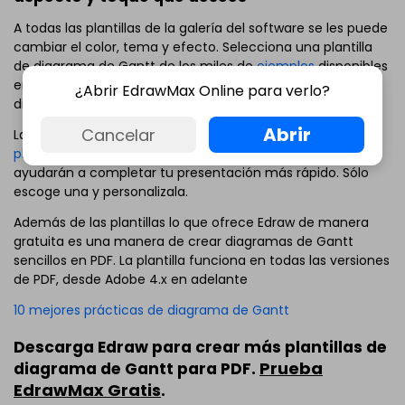
A todas las plantillas de la galería del software se les puede
cambiar el color, tema y efecto. Selecciona una plantilla
de diagrama de Gantt de los miles de
ejemplos
disponibles
en la biblioteca de Edraw y convierte la plantilla de
¿Abrir EdrawMax Online para verlo?
diagrama de Gantt a PDF con un solo clic.
Abrir
Cancelar
Las ricas, inteligentes y profesionalmente diseñadas
plantillas de diagramas de Gantt
y los ejemplos te
ayudarán a completar tu presentación más rápido. Sólo
escoge una y personalizala.
Además de las plantillas lo que ofrece Edraw de manera
gratuita es una manera de crear diagramas de Gantt
sencillos en PDF. La plantilla funciona en todas las versiones
de PDF, desde Adobe 4.x en adelante
10 mejores prácticas de diagrama de Gantt
Descarga Edraw para crear más plantillas de
Prueba
diagrama de Gantt para PDF.
EdrawMax Gratis
.