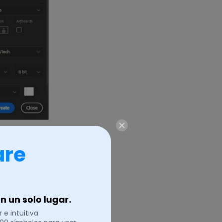
are
cionar el
 un solo lugar.
iona un color
 e intuitiva
 texto desde