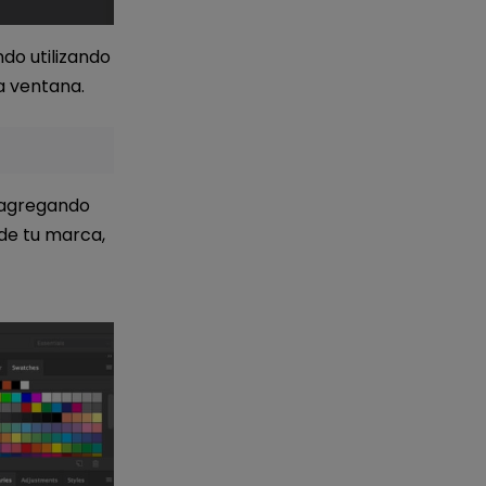
do utilizando
a ventana.
s agregando
 de tu marca,