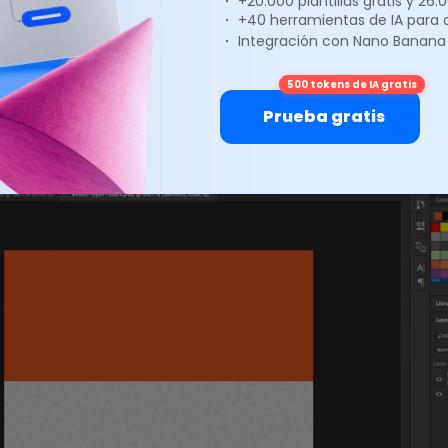
・ +20.000 plantillas gratis y 26
・ +40 herramientas de IA para
ta de texto. Recuerda que en Photoshop hay diferentes 
・ Integración con Nano Banana
nta que quieras usar, así que, si quieres hacer ajustes, p
entonces tienes que seleccionar la capa de texto en el pan
500 tokens de IA gratis
a ventana.
Prueba gratis