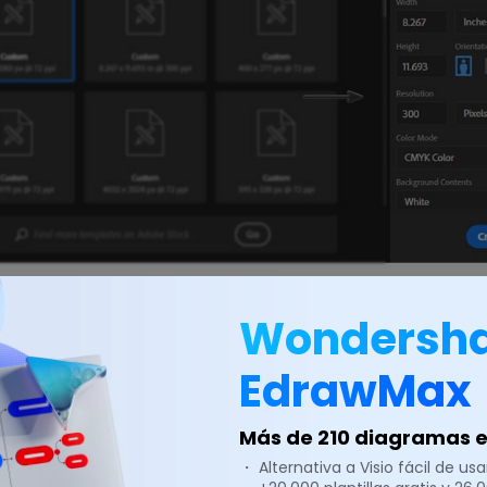
 imagen: https://helpx.adobe.com
Wondersh
r el folleto
EdrawMax
empezar a diseñar tu folleto, en primer lugar, para selec
Más de 210 diagramas en
o. Ve a la herramienta de color del lado izquierdo. Selecc
・ Alternativa a Visio fácil de usar
on tu gusto y haz clic en Aceptar. Ahora podrás agregar