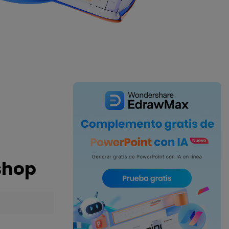
IA de EdrawMind
Creador de IA para
mapa mental.
shop