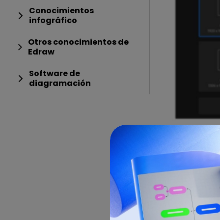
Conocimientos
infográfico
Otros conocimientos de
Edraw
Software de
diagramación
Fuente de la
Paso 3: Crea
Ahora podrás 
color de fond
de acuerdo c