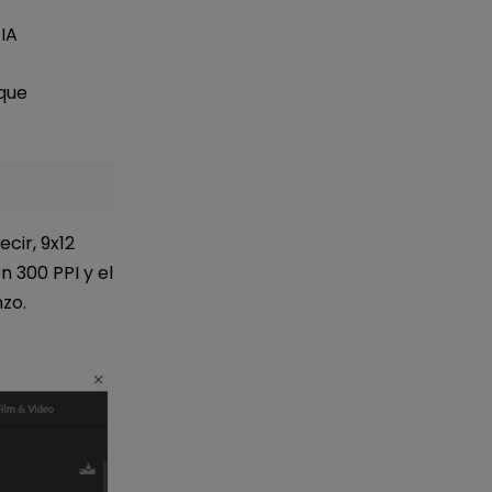
IA
 que
ecir, 9x12
n 300 PPI y el
nzo.