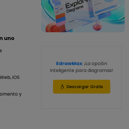
n uno
s
EdrawMax
: ¡La opción
inteligente para diagramas!
 Web, iOS
Descargar Gratis
momento y