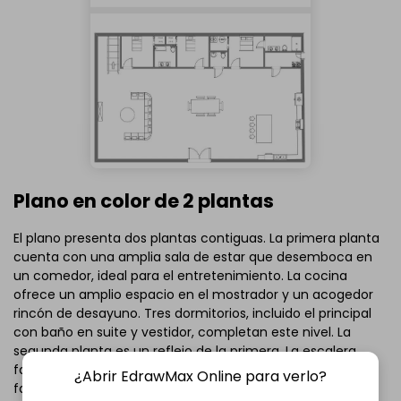
Plano en color de 2 plantas
El plano presenta dos plantas contiguas. La primera planta
cuenta con una amplia sala de estar que desemboca en
un comedor, ideal para el entretenimiento. La cocina
ofrece un amplio espacio en el mostrador y un acogedor
rincón de desayuno. Tres dormitorios, incluido el principal
con baño en suite y vestidor, completan este nivel. La
segunda planta es un reflejo de la primera. La escalera
facilita el acceso a ambas plantas. Es perfecto para
¿Abrir EdrawMax Online para verlo?
familias numerosas.