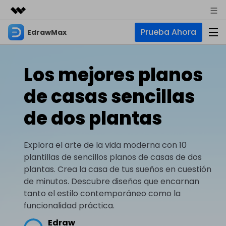
Prueba Ahora
EdrawMax
Productos destacados
Creatividad digital con AIGC
Empresas
Productos
Utilidades
Los mejores planos
Resumen
Quiénes somos
EdrawMax
Soluciones
de casas sencillas
Soluciones
Software de diagramas integral
Para diagramas
Sala de prensa
de dos plantas
IA
Hot
Diagrama de flujo
Tienda
IA para diagramas
EdrawMax Online
Explora el arte de la vida moderna con 10
Recursos
Plano de planta
Nuevo
Hot
¿Necesitas la versión en línea? Haz clic aquí
plantillas de sencillos planos de casas de dos
Diagrama de IA
Soporte
Blog
Diagrama P&ID
plantas. Crea la casa de tus sueños en cuestión
EdrawMind
Soporte
Chat de IA
Nuevo
de minutos. Descubre diseños que encarnan
Diagrama UML
Mapas mentales y lluvia de ideas
Artículos
tanto el estilo contemporáneo como la
Diagrama de flujo de IA
Guía
Artículos sobre diagramas
Negocios
Para mapas mentales
funcionalidad práctica.
Descubre cómo aprovechar nuestras herramientas.
PowerPoint de IA
Edraw
Tendencia
Mapa mental
Para EdrawMax >
Para EdrawMind >