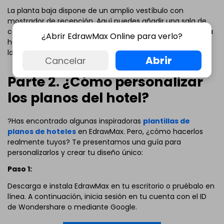
La planta baja dispone de un amplio vestíbulo con
mostrador de recepción. Aquí puedes añadir una sala de
conferencias y/o una sala de espera. En la segunda planta
Haz clic aquí para editarlo online
¿Abrir EdrawMax Online para verlo?
hay espacio para un comedor, una cocina y un bar. Todas
las plantas son accesibles por escaleras y ascensor.
Abrir
Cancelar
Parte 2. ¿Cómo personalizar
los planos del hotel?
?Has encontrado algunas inspiradoras
plantillas de
planos de hoteles
en EdrawMax. Pero, ¿cómo hacerlos
realmente tuyos? Te presentamos una guía para
personalizarlos y crear tu diseño único:
Paso 1:
Descarga e instala EdrawMax en tu escritorio o pruébalo en
línea. A continuación, inicia sesión en tu cuenta con el ID
de Wondershare o mediante Google.