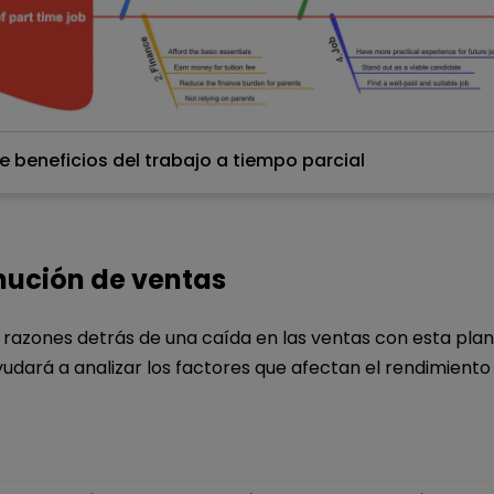
de beneficios del trabajo a tiempo parcial
Haz clic para descargar y utilizar esta plantilla.
*El archivo
emmx
se tiene que abrir en EdrawMind.
Si aún no lo tienes, descarga
EdrawMind
gratis
aquí.
nución de ventas
 también puedes probar
EdrawMind en línea
gratis
aq
razones detrás de una caída en las ventas con esta planti
ayudará a analizar los factores que afectan el rendimiento