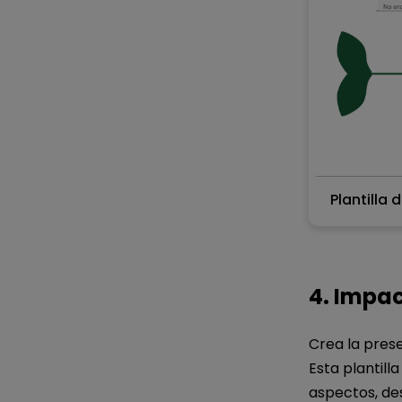
Plantilla
4. Impa
Tu
Crea la pres
Esta plantill
aspectos, des