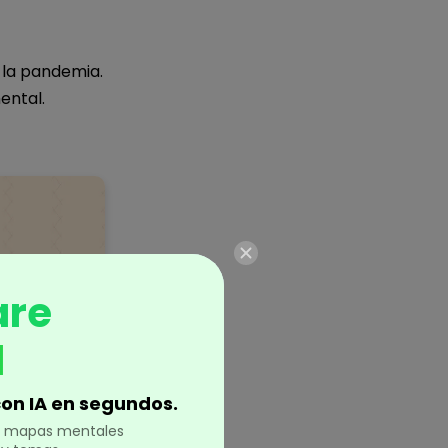
 la pandemia.
ental.
are
d
on IA en segundos.
en mapas mentales