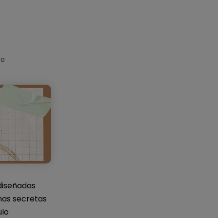
IA de EdrawMind
Creador de IA para
mapa mental.
do
diseñadas
mas secretas
ulo