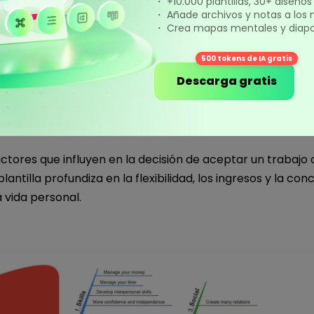
・ +10.000 plantillas, 30+ diseño
・ Añade archivos y notas a los
・ Crea mapas mentales y diapos
tal en la era pospandémica
500 tokens de IA gratis
Descarga gratis
Haz clic para descargar y utilizar esta plantilla.
icios de un trabajo a tiempo parcial
*El archivo
emmx
se tiene que abrir en EdrawMind.
Si aún no lo tienes, descarga
EdrawMind
gratis
aquí.
actores que influyen en la decisión de aceptar un trabajo
 también puedes probar
EdrawMind en línea
gratis
aq
plantilla profundiza en la flexibilidad, los ingresos y la con
a vida personal.