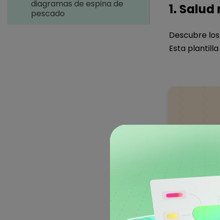
diagramas de espina de
1. Salud
pescado
Descubre los
Esta plantill