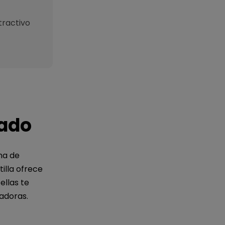
ractivo
cado
na de
illa ofrece
ellas te
adoras.