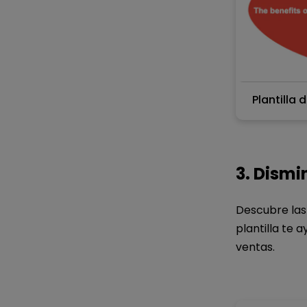
Plantilla 
3. Dismi
Tu
Descubre las 
plantilla te 
ventas.