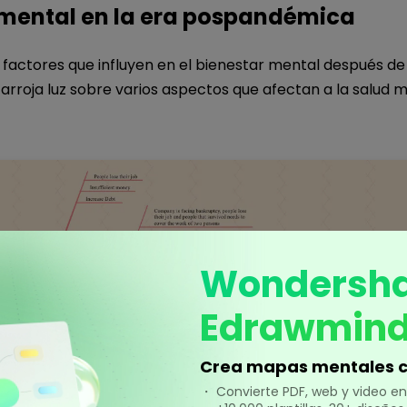
 mental en la era pospandémica
 factores que influyen en el bienestar mental después de
a arroja luz sobre varios aspectos que afectan a la salud m
Wondersh
Edrawmin
Crea mapas mentales c
・ Convierte PDF, web y video 