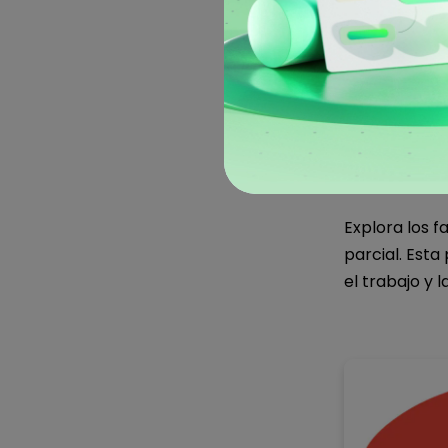
Salud men
2. Benef
Explora los f
Tu
parcial. Esta 
el trabajo y l