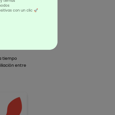
s y temas
 nodos
itivas con un clic 🚀
 a tiempo
uí.
ciliación entre