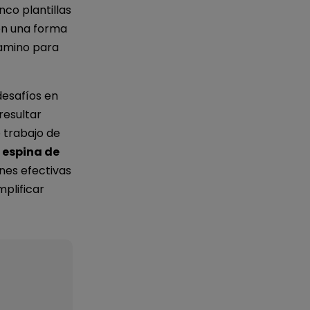
co plantillas
en una forma
camino para
desafíos en
resultar
e trabajo de
 espina de
nes efectivas
mplificar