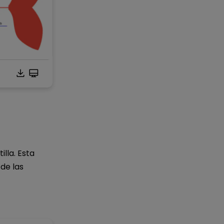
uí.
lla. Esta
 de las