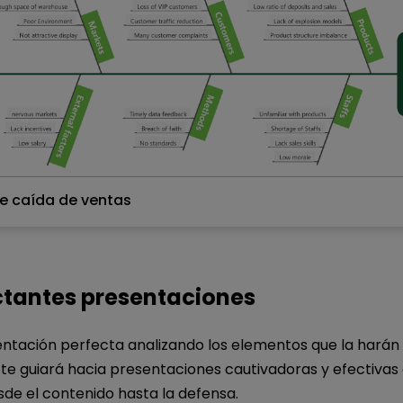
 de caída de ventas
Haz clic para descargar y utilizar esta plantilla.
*El archivo
emmx
se tiene que abrir en EdrawMind.
Si aún no lo tienes, descarga
EdrawMind
gratis
aquí.
ctantes presentaciones
 también puedes probar
EdrawMind en línea
gratis
aq
entación perfecta analizando los elementos que la harán
a te guiará hacia presentaciones cautivadoras y efectivas
de el contenido hasta la defensa.