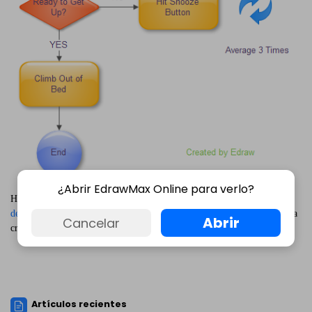
¿Abrir EdrawMax Online para verlo?
Haz clic en los botones a continuación para descargar gratis el
software
de diagrama de flujo
. Luego, puedes aplicar las plantillas integradas para
Abrir
Cancelar
crear y presentar tus diagramas de flujo en minutos.
Artículos recientes