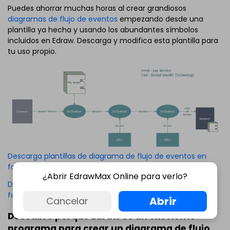
Puedes ahorrar muchas horas al crear grandiosos
diagramas de flujo de eventos
empezando desde una
plantilla ya hecha y usando los abundantes símbolos
incluidos en Edraw. Descarga y modifica esta plantilla para
tu uso propio.
Descarga plantillas de diagrama de flujo de eventos en
formato PDF
¿Abrir EdrawMax Online para verlo?
Descarga plantillas de diagrama de flujo de eventos en
formato editable
Abrir
Cancelar
Descubre porqué Edraw es un excelente
programa para crear un diagrama de flujo