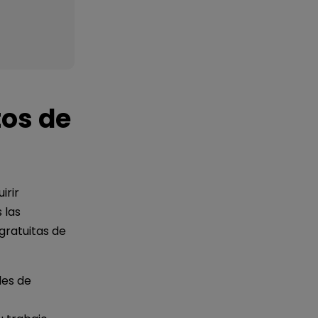
tos de
irir
 las
 gratuitas de
les de