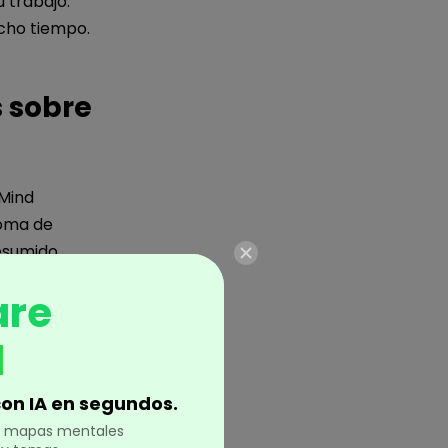
 trabajo.
ucho tiempo.
s sobre
wMind
toma de
resumido
antilla de
are
as, aportando
etos. En esta
d
que ayuda a
 evaluación
on IA en segundos.
en mapas mentales