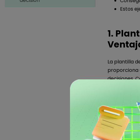
decisión
Consegui
Estos e
1. Plan
Ventaj
La plantilla 
proporciona 
decisiones. 
todas las ven
árbol de dec
claridad sobr
plantilla de 
comprender e
equilibrada 