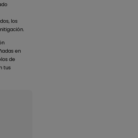
tado
dos, los
itigación.
ón
ñadas en
los de
n tus