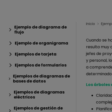
Conocimientos
Para EdrawMax >
Centro de conocimientos
Inicio
Ejemp
Ejemplo de diagrama de
flujo
Cuando se ha
Ejemplo de organigrama
resulta muy d
jefes de proy
Ejemplos de tarjeta
y personal, 
Ejemplos de formularios
a comprender
determinado
Ejemplos de diagramas de
bases de datos
Los árboles 
Ejemplos de diagramas
Claridad
eléctricos
complej
Ejemplos de gestión de
Planific