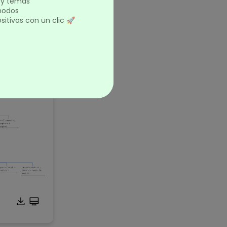
s y temas
a
 nodos
ada para
itivas con un clic 🚀