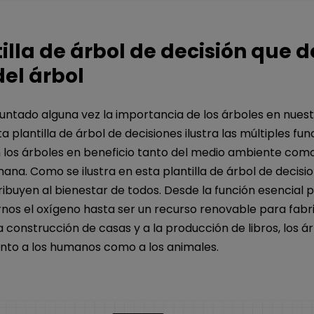
*El
archivo emmx
debe abrirse en EdrawMind.
 tienes EdrawMind, descarga
EdrawMind
gratis a
cont
n puedes probar
EdrawMind en línea
gratis a
contin
tilla de árbol de decisión que 
del árbol
untado alguna vez la importancia de los árboles en nuest
ta plantilla de árbol de decisiones ilustra las múltiples fu
os árboles en beneficio tanto del medio ambiente como
na. Como se ilustra en esta plantilla de árbol de decisio
ibuyen al bienestar de todos. Desde la función esencial p
nos el oxígeno hasta ser un recurso renovable para fabr
la construcción de casas y a la producción de libros, los á
anto a los humanos como a los animales.