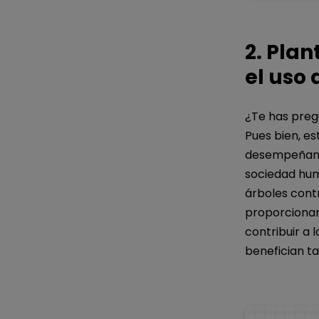
Si aún no
Tambié
2. Plan
el uso 
¿Te has preg
Pues bien, es
desempeñan l
sociedad huma
árboles contr
proporcionar
contribuir a 
benefician t