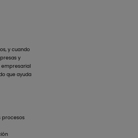
IA de EdrawMind
Creador de IA para
mapa mental.
os, y cuando
mpresas y
o empresarial
ado que ayuda
s procesos
ción