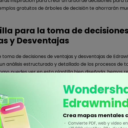
rás inspiración para crear un árbol de decisiones para tu
jemplos gratuitos de árboles de decisión te ahorrarán m
tilla para la toma de decisione
as y Desventajas
de toma de decisiones de ventajas y desventajas de Edra
un análisis estructurado y detallado de los procesos de 
Como puedes ver en esta plantilla bien diseñada, hemos 
tajas y desventajas de utilizar árboles de decisión. Esta pl
Wondersh
isión presenta meticulosamente las ventajas y desventaj
e los beneficios potenciales, las ventajas, desventajas y r
Edrawmin
toma de decisiones, también hemos utilizado un enfoque 
l impacto de cada factor, pero que también facilita una
Crea mapas mentales c
para una toma de decisiones informada.
・ Convierte PDF, web y video 