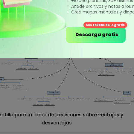
・ +10.000 plantillas, 30+ diseño
a de árbol de decisión sirve como valiosa herramienta par
・ Añade archivos y notas a los
 o empresarios que busquen una visión general estructur
・ Crea mapas mentales y diapos
 detalle los árboles de decisión.
500 tokens de IA gratis
Descarga gratis
lantilla para la toma de decisiones sobre ventajas y
desventajas
Pulsa para descargar y utilizar esta plantilla.