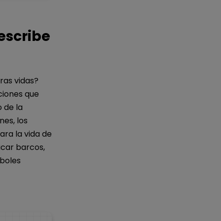
inuación.
uación.
describe
ras vidas?
nciones que
 de la
nes, los
ara la vida de
icar barcos,
rboles