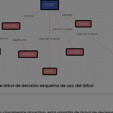
 de árbol de decisión esquema de uso del árbol
Pulsa para descargar y utilizar esta plantilla.
 claramente atractivo, esta plantilla de árbol de decisio