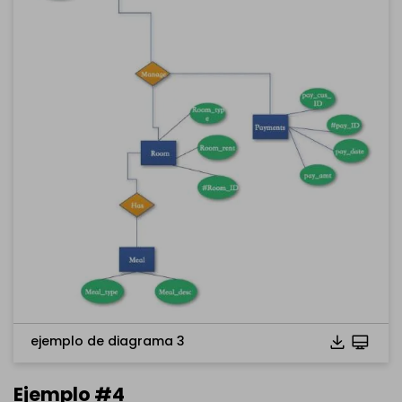
Haz clic para descargar y utilizar esta plantilla.
El archivo
eddx
debe abrirse en EdrawMax.
Si aún no tienes
EdrawMax
, puedes descargarlo gratis
desde aquí
abajo.
ejemplo de diagrama 3
También puedes probar
EdrawMax Online
gratis desde
abajo.
Ejemplo #4