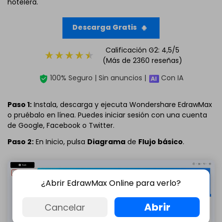
hotelera.
Descarga Gratis
Calificación G2: 4,5/5
(Más de 2360 reseñas)
100% Seguro | Sin anuncios |
Con IA
Paso 1:
Instala, descarga y ejecuta Wondershare EdrawMax
o pruébalo en línea. Puedes iniciar sesión con una cuenta
de Google, Facebook o Twitter.
Paso 2:
En Inicio, pulsa
Diagrama
de
Flujo básico
.
Haz clic para descargar y utilizar esta plantilla.
¿Abrir EdrawMax Online para verlo?
El archivo
eddx
debe abrirse en EdrawMax.
Si aun no tienes
EdrawMax
, puedes descargarlo gratis
Abrir
Cancelar
desde aquí
abajo.
También puedes probar
EdrawMax Online
gratis desde