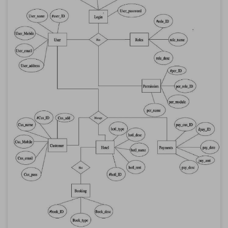
Haz clic para descargar y utilizar esta plantilla.
El archivo
eddx
debe abrirse en EdrawMax.
Si aún no tienes
EdrawMax
, puedes descargarlo gratis
desde aquí
abajo.
También puedes probar
EdrawMax Online
gratis desde
abajo.