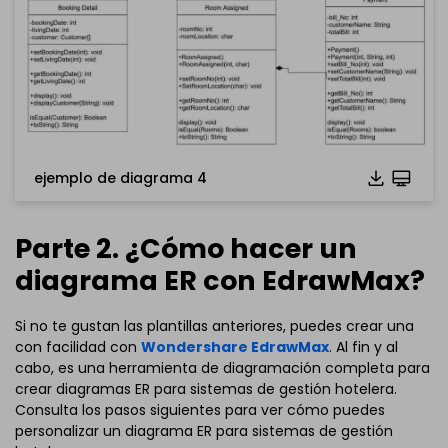
ejemplo de diagrama 4
Parte 2. ¿Cómo hacer un
diagrama ER con EdrawMax?
Haz clic para descargar y utilizar esta plantilla.
Si no te gustan las plantillas anteriores, puedes crear una
El archivo
eddx
debe abrirse en EdrawMax.
con facilidad con
Wondershare EdrawMax
. Al fin y al
Si aún no tienes
EdrawMax
, puedes descargarlo gratis
cabo, es una herramienta de diagramación completa para
desde aquí
abajo.
crear diagramas ER para sistemas de gestión hotelera.
También puedes probar
EdrawMax Online
gratis desde
Consulta los pasos siguientes para ver cómo puedes
abajo.
personalizar un diagrama ER para sistemas de gestión