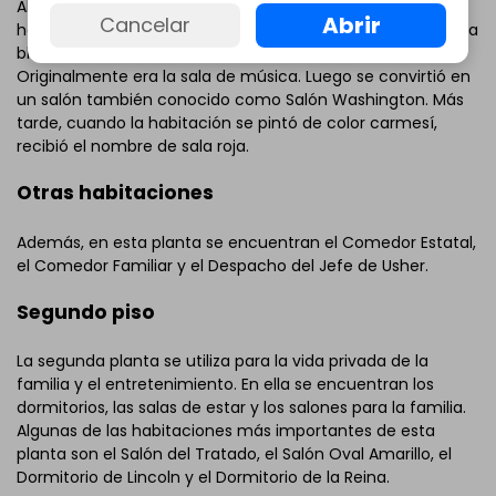
Al ser una de las estancias más importantes, esta
Abrir
Cancelar
habitación es la más frecuentemente decorada de la casa
blanca. Al oeste de la sala azul se encuentra la sala roja.
Originalmente era la sala de música. Luego se convirtió en
un salón también conocido como Salón Washington. Más
tarde, cuando la habitación se pintó de color carmesí,
recibió el nombre de sala roja.
Otras habitaciones
Además, en esta planta se encuentran el Comedor Estatal,
el Comedor Familiar y el Despacho del Jefe de Usher.
Segundo piso
La segunda planta se utiliza para la vida privada de la
familia y el entretenimiento. En ella se encuentran los
dormitorios, las salas de estar y los salones para la familia.
Algunas de las habitaciones más importantes de esta
planta son el Salón del Tratado, el Salón Oval Amarillo, el
Dormitorio de Lincoln y el Dormitorio de la Reina.