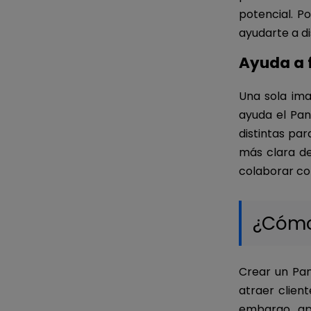
potencial. P
ayudarte a di
Ayuda a f
Una sola ima
ayuda el Pan
distintas pa
más clara de 
colaborar co
¿Cómo
Crear un Pan
atraer clien
embargo, ap