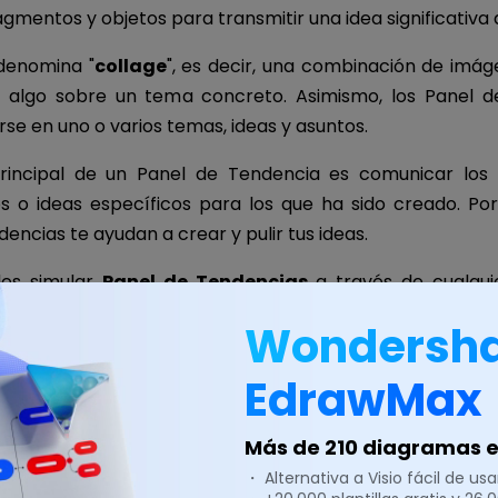
gmentos y objetos para transmitir una idea significativa a
denomina "
collage
", es decir, una combinación de imág
n algo sobre un tema concreto. Asimismo, los Panel d
se en uno o varios temas, ideas y asuntos.
principal de un Panel de Tendencia es comunicar los 
 o ideas específicos para los que ha sido creado. Por 
encias te ayudan a crear y pulir tus ideas.
des simular
Panel de Tendencias
a través de cualqui
to, un Panel de Tendencia puede ser físico y virtual.
Wondersh
 un Panel de Tendencia de lo que estés pasando por 
 valiosas ideas, pensamientos o sentimientos.
EdrawMax
Más de 210 diagramas en
Razones para Crear un Panel de
・ Alternativa a Visio fácil de usar
ncia