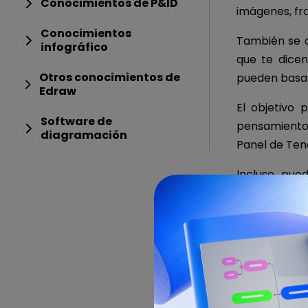
Conocimientos de P&ID
imágenes, fra
Conocimientos
También se 
infográfico
que te dice
Otros conocimientos de
pueden basar
Edraw
El objetivo 
Software de
pensamientos
diagramación
Panel de Tend
Incluso, pue
Además de es
puedes crear
conservar tus
Cinco 
Tende