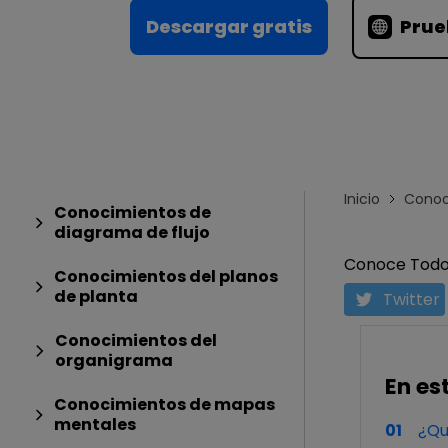
Conocimientos
Para EdrawMax >
Descargar gratis
Prue
Centro de conocimientos
Inicio
Conoc
Conocimientos de
diagrama de flujo
Conoce Todo 
Conocimientos del planos
de planta
Twitter
Conocimientos del
organigrama
En est
Conocimientos de mapas
mentales
01
¿Qu