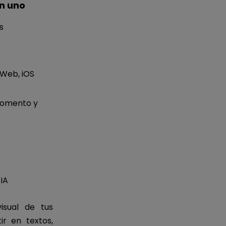
n uno
s
 Web, iOS
momento y
IA
isual de tus
ir en textos,