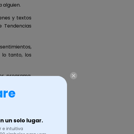
 alguien.
enes y textos
e Tendencias
sentimientos,
lo tanto, los
er programa.
 Por ejemplo,
are
tu mente para
 un solo lugar.
 e intuitiva