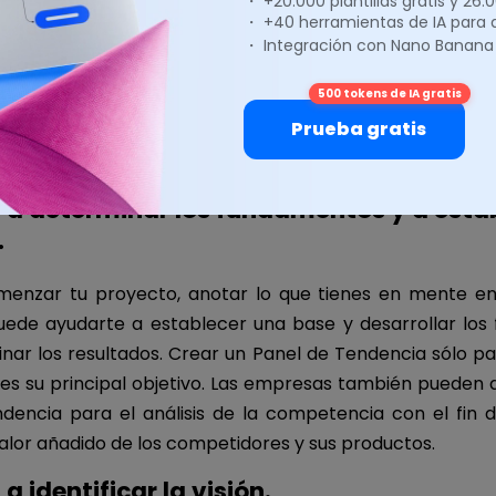
・ +20.000 plantillas gratis y 26
・ +40 herramientas de IA para
・ Integración con Nano Banana
 Tendencia
(comúnmente conocido como
Panel de in
500 tokens de IA gratis
poderosa y efectiva de comunicar tus ideas, pen
Prueba gratis
 a través de imágenes y textos. Estas son las 5 razones 
dencias:
 a determinar los fundamentos y a esta
.
menzar tu proyecto, anotar lo que tienes en mente en
ede ayudarte a establecer una base y desarrollar lo
nar los resultados. Crear un Panel de Tendencia sólo p
 es su principal objetivo. Las empresas también pueden d
dencia para el análisis de la competencia con el fin 
valor añadido de los competidores y sus productos.
a identificar la visión.