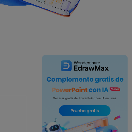
IA de EdrawMind
Creador de IA para
mapa mental.