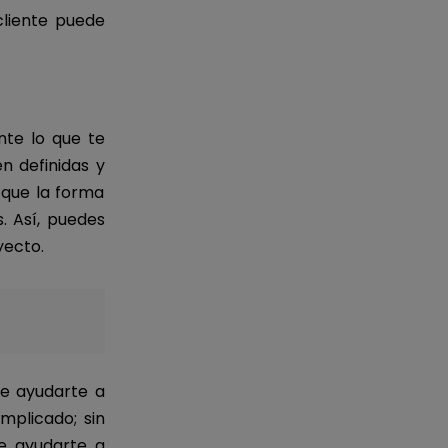
cliente puede
nte lo que te
n definidas y
 que la forma
s. Así, puedes
yecto.
de ayudarte a
mplicado; sin
e ayudarte a