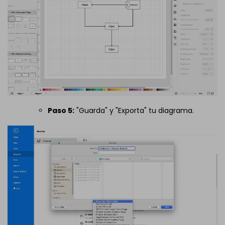
Paso 5:
"Guarda" y "Exporta" tu diagrama.