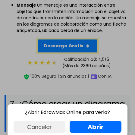
Mensaje
Un mensaje es una interacción entre
objetos que transmiten información con el objetivo
de continuar con la acción. Un mensaje se muestra
en los diagramas de colaboración como una flecha
etiquetada, ubicada cerca de un enlace.
Descarga Gratis
Calificación G2: 4,5/5
(Más de 2360 reseñas)
100% Seguro | Sin anuncios |
Con IA
7. ¿Cómo crear un diagrama
de colaboración con
¿Abrir EdrawMax Online para verlo?
EdrawMax?
Abrir
Cancelar