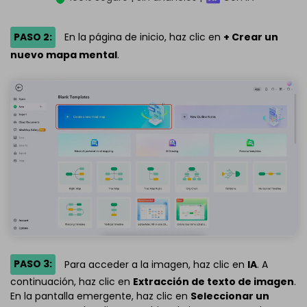
PASO 2:
En la página de inicio, haz clic en
+ Crear un
nuevo mapa mental
.
PASO 3:
Para acceder a la imagen, haz clic en
IA
. A
continuación, haz clic en
Extracción de texto de imagen
.
En la pantalla emergente, haz clic en
Seleccionar un