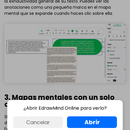
la exhaustividad general de su texto. Puedes ver las
anotaciones como una pequeña marca en el mapa
mental que se expande cuando haces clic sobre ella.
3. Mapas mentales con un solo
clic
¿Abrir EdrawMind Online para verlo?
Si tienes dificultades para reconstruir el texto traducido,
Abrir
Cancelar
deja que la función "Mapas mentales con un clic" de
EdrawMind IA haga el trabajo por ti. Analiza el texto de