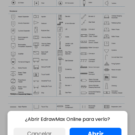
¿Abrir EdrawMax Online para verlo?
Abrir
Cancelar