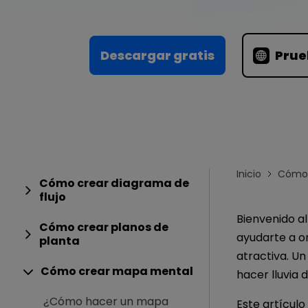
Conocimientos
Para EdrawMax >
Centro de conocimientos
Descargar gratis
Prue
Inicio
Cómo 
Cómo crear diagrama de
flujo
Bienvenido a
Cómo crear planos de
ayudarte a o
planta
atractiva. U
Cómo crear mapa mental
hacer lluvia 
¿Cómo hacer un mapa
Este artícul