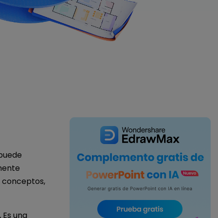
IA de EdrawMind
Creador de IA para
mapa mental.
 puede
mente
r conceptos,
.
Es una