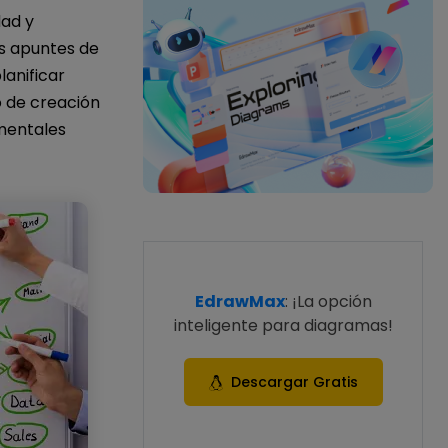
dad y
us apuntes de
anificar
o de creación
mentales
EdrawMax
: ¡La opción
inteligente para diagramas!
Descargar Gratis