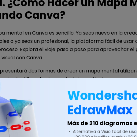
 1. ¿Cómo Hacer un Mapa 
zando Canva?
a mental en Canva es sencillo. Ya seas nuevo en la crea
es o ya seas un profesional, la plataforma fácil de usar
 proceso. Explora el viaje paso a paso para aprovechar el
visual con Canva.
 presentará dos formas de crear un mapa mental utilizan
zando plantillas y la otra creándola por ti mismo.
Wondersh
o mapas mentales en Canva us
EdrawMax
as.
Más de 210 diagramas en
stimular tu creatividad, la manera más sencilla es utilizar 
・ Alternativa a Visio fácil de usar
tales de Canva. Hay una gran cantidad de opciones, nu