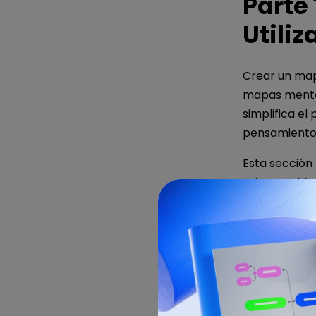
Parte
Utili
Crear un map
mapas mental
simplifica el
pensamiento 
Esta sección
primera utili
Creand
plantill
Si necesitas e
de mapas men