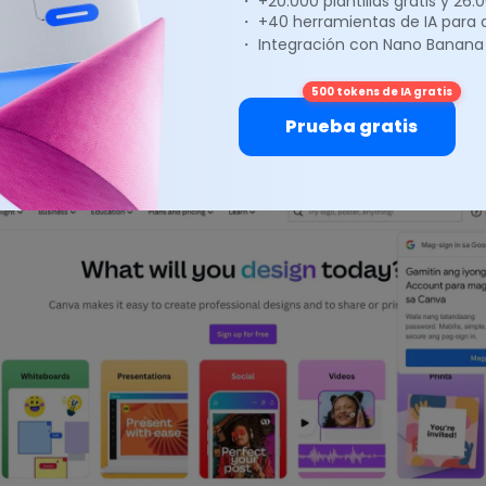
・ +20.000 plantillas gratis y 26
ideas. Puedes elegir entre diferentes estilos y lenguajes d
・ +40 herramientas de IA para
sos a continuación para aprender cómo acceder a ellas.
・ Integración con Nano Banana
 no tienes una cuenta en Canva, visita el sitio web de Canv
500 tokens de IA gratis
se
y sigue las indicaciones para crear tu cuenta Si ya la tie
Prueba gratis
esión
y utiliza tus detalles de inicio de sesión.