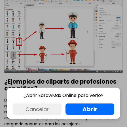
¿Ejemplos de cliparts de profesiones
con niños?
¿Abrir EdrawMax Online para verlo?
Los cliparts de profesiones con niños se pueden usar en
muchos casos, como en el ejemplo de aeropuerto que
Abrir
Cancelar
mostramos abajo. El capitán y las aeromozas están
esperando a los pasajeros, y los dos transportistas están
cargando paquetes para los pasajeros.