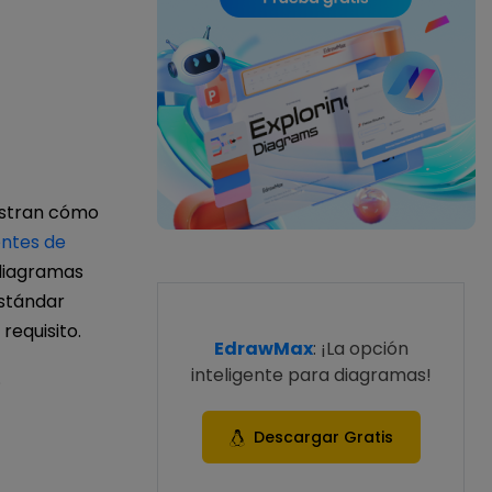
estran cómo
ntes de
 diagramas
estándar
requisito.
EdrawMax
: ¡La opción
inteligente para diagramas!
.
Descargar Gratis