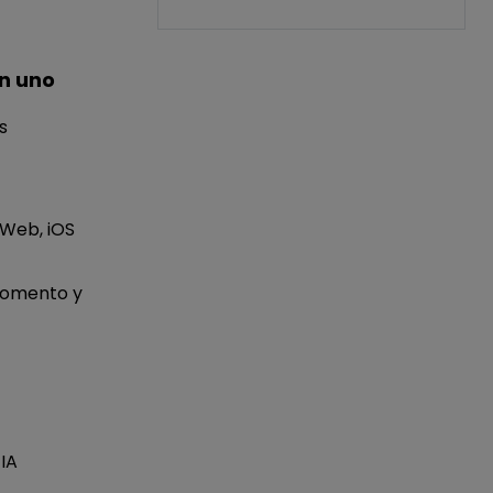
n uno
s
 Web, iOS
momento y
IA