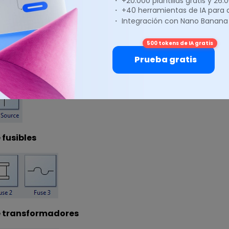
・ +20.000 plantillas gratis y 26
・ +40 herramientas de IA para
・ Integración con Nano Banana
500 tokens de IA gratis
Prueba gratis
 fuente
 fusibles
e transformadores