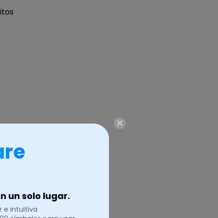
itos
are
 un solo lugar.
 e intuitiva