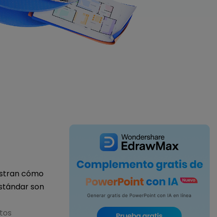
IA de EdrawMind
Creador de IA para
mapa mental.
estran cómo
estándar son
tos