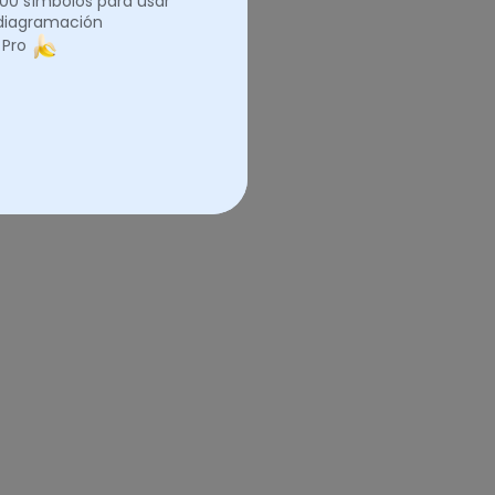
.000 símbolos para usar
 diagramación
 Pro