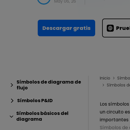
Conocimientos
May 06, 26
Para EdrawMax >
Centro de conocimientos
Descargar gratis
Prue
Inicio
Símbo
Símbolos de diagrama de
Símbolos d
flujo
Símbolos P&ID
Los símbolos
un circuito e
Símbolos básicos del
diagrama
importantes 
Símbolos de 