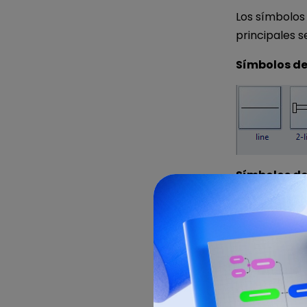
Los símbolos
principales s
Símbolos d
Símbolos de
Celda y bat