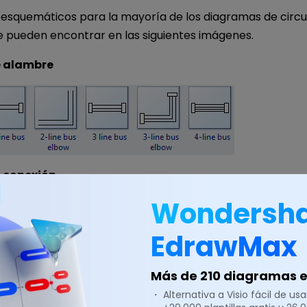
 esquemáticos para la mayoría de los diagramas de circu
e pueden encontrar en las siguientes imágenes.
e alambre
 conexión
Wondersh
EdrawMax
Más de 210 diagramas en
ería
・ Alternativa a Visio fácil de usar