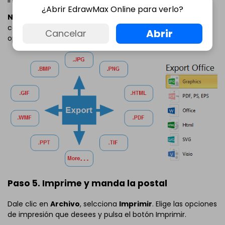
¿Abrir EdrawMax Online para verlo?
Nota:
Exporta la postal a formatos fácilmente
compartibles como JPG y Word. Edraw te da múltiples
Abrir
Cancelar
opciones para exportar la tarjeta.
Paso 5. Imprime y manda la postal
Dale clic en
Archivo
, selcciona
Imprimir
. Elige las opciones
de impresión que desees y pulsa el botón Imprimir.