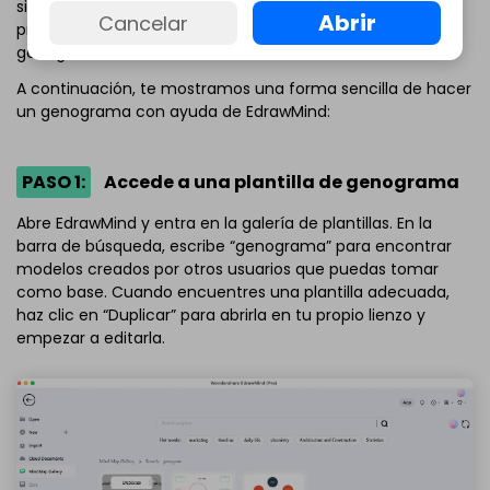
sin rehacer parte del trabajo. Por eso, muchas personas
Abrir
Cancelar
prefieren utilizar plantillas editables para crear un
genograma de forma más eficiente.
A continuación, te mostramos una forma sencilla de hacer
un genograma con ayuda de EdrawMind:
PASO 1:
Accede a una plantilla de genograma
Abre EdrawMind y entra en la galería de plantillas. En la
barra de búsqueda, escribe “genograma” para encontrar
modelos creados por otros usuarios que puedas tomar
como base. Cuando encuentres una plantilla adecuada,
haz clic en “Duplicar” para abrirla en tu propio lienzo y
empezar a editarla.