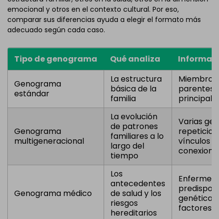
emocional y otros en el contexto cultural. Por eso,
comparar sus diferencias ayuda a elegir el formato más
adecuado según cada caso.
Tipo de genograma
Qué analiza
Informaci
La estructura
Miembros d
Genograma
básica de la
parentesc
estándar
familia
principale
La evolución
Varias gen
de patrones
Genograma
repeticion
familiares a lo
multigeneracional
vínculos 
largo del
conexione
tiempo
Los
Enfermeda
antecedentes
predisposi
Genograma médico
de salud y los
genéticas,
riesgos
factores d
hereditarios