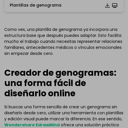
Plantillas de genograma
Haz clic para descargar y utilizar esta plantilla.
*El archivo
emmx
necesita abrirse en EdrawMind.
Si aún no tienes EdrawMind, descarga
EdrawMind
gratis
Como ves, una plantilla de genograma ya incorpora una
abajo.
estructura base que después puedes adaptar. Esto facilita
También puedes probar
EdrawMind Online
gratis
mucho el trabajo cuando necesitas representar relaciones
abajo.
familiares, antecedentes médicos o vínculos emocionales
sin empezar desde cero.
Creador de genogramas:
una forma fácil de
diseñarlo online
Si buscas una forma sencilla de crear un genograma sin
diseñarlo desde cero, utilizar una herramienta con plantillas
y edición visual puede marcar la diferencia. En ese sentido,
Wondershare EdrawMind
ofrece una solución práctica