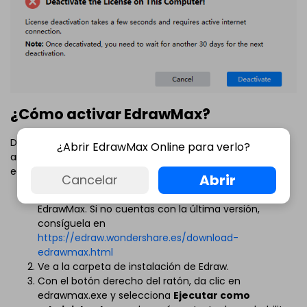
¿Cómo activar EdrawMax?
Después de desinstalar EdrawMax de la computadora
¿Abrir EdrawMax Online para verlo?
antigua, deberás instalar y activar el software en tu nuevo
equipo.
Abrir
Cancelar
Revisa que estás utilizando la última versión de
EdrawMax. Si no cuentas con la última versión,
consíguela en
https://edraw.wondershare.es/download-
edrawmax.html
Ve a la carpeta de instalación de Edraw.
Con el botón derecho del ratón, da clic en
edrawmax.exe y selecciona
Ejecutar como