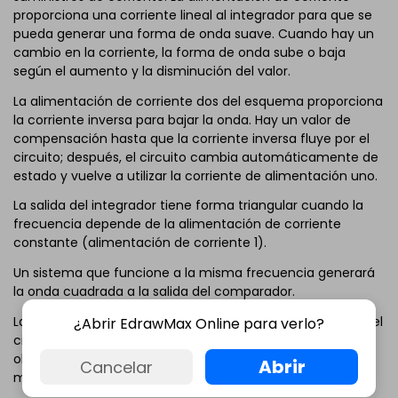
proporciona una corriente lineal al integrador para que se
pueda generar una forma de onda suave. Cuando hay un
cambio en la corriente, la forma de onda sube o baja
según el aumento y la disminución del valor.
La alimentación de corriente dos del esquema proporciona
la corriente inversa para bajar la onda. Hay un valor de
compensación hasta que la corriente inversa fluye por el
circuito; después, el circuito cambia automáticamente de
estado y vuelve a utilizar la corriente de alimentación uno.
La salida del integrador tiene forma triangular cuando la
frecuencia depende de la alimentación de corriente
constante (alimentación de corriente 1).
Un sistema que funcione a la misma frecuencia generará
la onda cuadrada a la salida del comparador.
La amplitud de las ondas de salida se modifica mediante el
¿Abrir EdrawMax Online para verlo?
circuito de conformación del diodo de resistencia, y
obtenemos una forma de onda sinusoidal más suave,
Abrir
Cancelar
manteniendo el nivel de distorsión por debajo del 1 %.