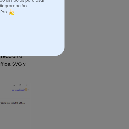
.000 símbolos para usar
 diagramación
 Pro
creación a
ffice, SVG y