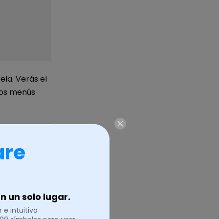
rela. Verás el
los menús
are
 un solo lugar.
 e intuitiva