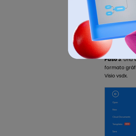
Paso 3
: Una 
formato gráfi
Visio vsdx.