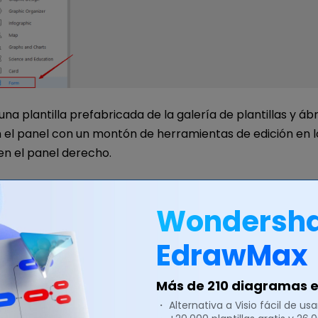
e una plantilla prefabricada de la galería de plantillas y áb
n el panel con un montón de herramientas de edición en 
en el panel derecho.
Wondersh
EdrawMax
Más de 210 diagramas en
・ Alternativa a Visio fácil de usar