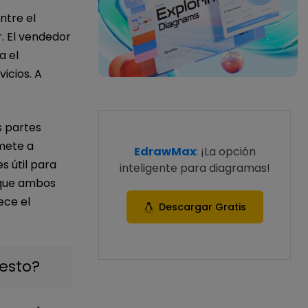
ntre el
. El vendedor
a el
icios. A
s partes
mete a
EdrawMax
: ¡La opción
s útil para
inteligente para diagramas!
a que ambos
ece el
Descargar Gratis
esto?