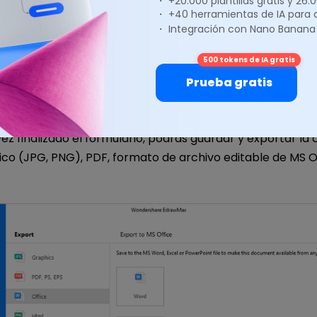
・ +20.000 plantillas gratis y 26
・ +40 herramientas de IA para
・ Integración con Nano Banana
500 tokens de IA gratis
Prueba gratis
vez finalizado el formulario, podrás guardar y exportar la 
co (JPG, PNG), PDF, formato de archivo editable de MS O