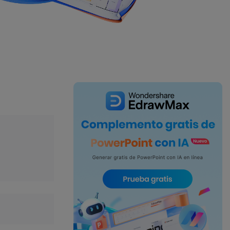
IA de EdrawMind
Creador de IA para
mapa mental.