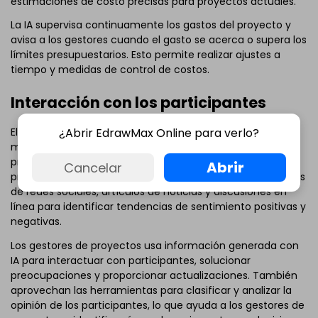
estimaciones de costo precisas para proyectos actuales.
La IA supervisa continuamente los gastos del proyecto y
avisa a los gestores cuando el gasto se acerca o supera los
límites presupuestarios. Esto permite realizar ajustes a
tiempo y medidas de control de costos.
Interacción con los participantes
¿Abrir EdrawMax Online para verlo?
El análisis de sentimiento basado en IA es valioso para
medir el sentimiento del público y solucionar
preocupaciones o problemas relacionados con un
Abrir
Cancelar
proyecto. Las herramientas de IA para analizar plataformas
de redes sociales, artículos de noticias y discusiones en
línea para identificar tendencias de sentimiento positivas y
negativas.
Los gestores de proyectos usa información generada con
IA para interactuar con participantes, solucionar
preocupaciones y proporcionar actualizaciones. También
aprovechan las herramientas para clasificar y analizar la
opinión de los participantes, lo que ayuda a los gestores de