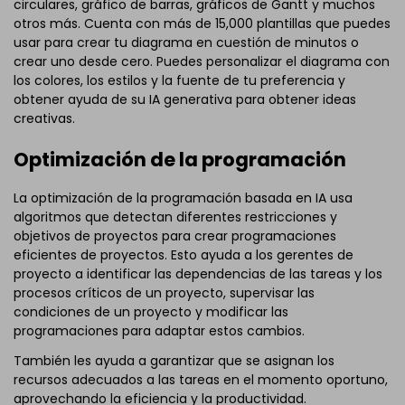
circulares, gráfico de barras, gráficos de Gantt y muchos
otros más. Cuenta con más de 15,000 plantillas que puedes
usar para crear tu diagrama en cuestión de minutos o
crear uno desde cero. Puedes personalizar el diagrama con
los colores, los estilos y la fuente de tu preferencia y
obtener ayuda de su IA generativa para obtener ideas
Haz clic para descargar y usar esta plantilla.
creativas.
Aunque el archivo
eddx
se necesita abrir en EdrawMax.
Si todavía no tienes EdrawMax, puedes descargar
Optimización de la programación
EdrawMax
gratis
aquí abajo.
La optimización de la programación basada en IA usa
algoritmos que detectan diferentes restricciones y
objetivos de proyectos para crear programaciones
eficientes de proyectos. Esto ayuda a los gerentes de
proyecto a identificar las dependencias de las tareas y los
procesos críticos de un proyecto, supervisar las
condiciones de un proyecto y modificar las
programaciones para adaptar estos cambios.
También les ayuda a garantizar que se asignan los
recursos adecuados a las tareas en el momento oportuno,
aprovechando la eficiencia y la productividad.