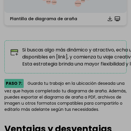
Plantilla de diagrama de araña
Haz clic para descargar y utilizar esta plantilla.
*El
archivo emmx
debe abrirse en EdrawMind.
Si aún no tienes EdrawMind, descarga
EdrawMind
gratis
Si buscas algo más dinámico y atractivo, echa 
desde
el siguiente enlace.
disponibles en [link], y comienza tu viaje creat
También puedes probar
EdrawMind Online
de forma
Esta estrategia brinda una mayor flexibilidad y la
gratuita desde
el siguiente enlace.
PASO 7:
Guarda tu trabajo en la ubicación deseada una
vez que hayas completado tu diagrama de araña. Además,
puedes exportar el diagrama de araña a PDF, archivos de
imagen u otros formatos compatibles para compartirlo o
editarlo más adelante según tus necesidades.
Ventajas y desventajas