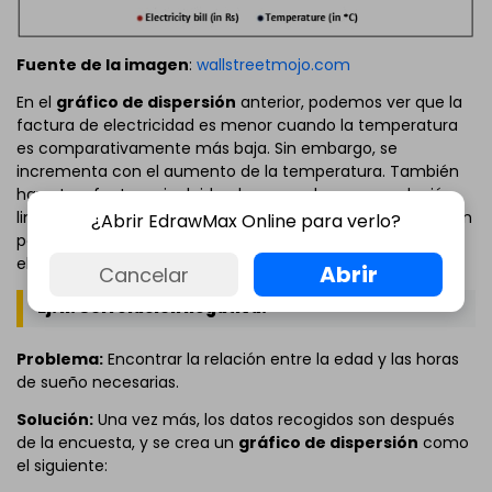
Fuente de la imagen
:
wallstreetmojo.com
En el
gráfico de dispersión
anterior, podemos ver que la
factura de electricidad es menor cuando la temperatura
es comparativamente más baja. Sin embargo, se
incrementa con el aumento de la temperatura. También
hay otros factores incluidos, lo que no hace una relación
lineal. Aun así, podemos deducir que existe una correlación
¿Abrir EdrawMax Online para verlo?
positiva entre el aumento de la temperatura y la factura
eléctrica.
Abrir
Cancelar
Ej. II: Correlación negativa:
Problema:
Encontrar la relación entre la edad y las horas
de sueño necesarias.
Solución:
Una vez más, los datos recogidos son después
de la encuesta, y se crea un
gráfico de dispersión
como
el siguiente: