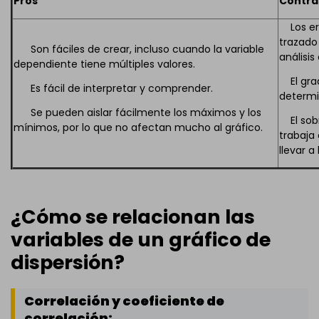
Pros
Contra
Los err
trazado
Son fáciles de crear, incluso cuando la variable
análisis
dependiente tiene múltiples valores.
El grad
Es fácil de interpretar y comprender.
determin
Se pueden aislar fácilmente los máximos y los
El sobr
mínimos, por lo que no afectan mucho al gráfico.
trabaja
llevar a
¿Cómo se relacionan las
variables de un gráfico de
dispersión?
Correlación y coeficiente de
correlación: