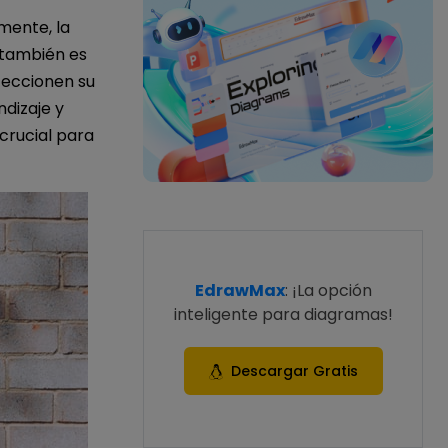
mente, la
e también es
feccionen su
dizaje y
crucial para
EdrawMax
: ¡La opción
inteligente para diagramas!
Descargar Gratis