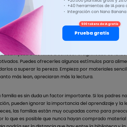
・ +20.000 plantillas gratis y 26
・ +40 herramientas de IA para
egún la perspectiva de los propios estudiantes, su pereza
・ Integración con Nano Banana
su motivación, su estado de salud, entre otras cosas, pued
500 tokens de IA gratis
eer. A veces, se debe simplemente al trastorno por défici
Prueba gratis
 Podrías realizarte un examen físico para descartar cualq
alud. Ayuda a los niños a conocer el significado de la le
otivados. Puedes ofrecerles algunos estímulos para alime
darlos a superar la pereza. Empieza por materiales sencil
uanto más lean, apreciaran más la lectura.
La familia es sin duda un factor importante. Si los padres n
ón, pueden ignorar la importancia del aprendizaje y la le
eces, las familias están muy ocupadas como para preoc
or lo que es posible que nunca hayan comprado material 
a podría ser la distancia que hay entre la biblioteca y la