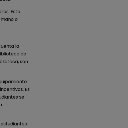
ros. Esto
a mano o
cuenta la
biblioteca de
blioteca, son
equipamiento
incentivos. Es
udiantes se
a.
 estudiantes.