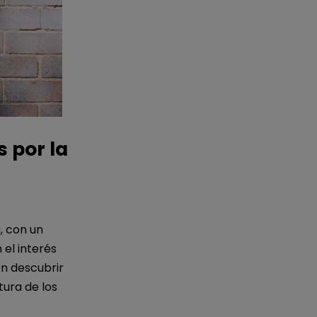
s por la
A
, con un
 el interés
en descubrir
tura de los