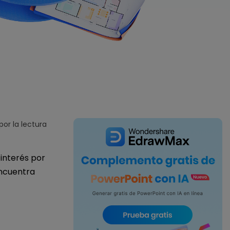
IA de EdrawMind
Creador de IA para
mapa mental.
or la lectura
 interés por
ncuentra