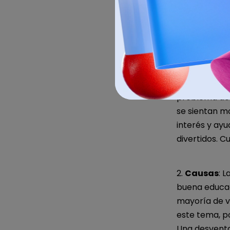
1.
Causas
: S
lingüística, 
su deseo de l
atención.
Soluciones
:
problema de s
se sientan m
interés y ayu
divertidos. C
2.
Causas
: 
buena educaci
mayoría de v
este tema, p
Una desventaj