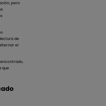
ación, pero
os
os
po
 lectura de
lternar el
 encontrado,
a que
cado