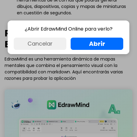
dibujos, diapositivas, copias y mapas de miniaturas
en cuestión de segundos.
¿Abrir EdrawMind Online para verlo?
Razones para probar
EdrawMind
Abrir
Cancelar
EdrawMind es una herramienta dinámica de mapas
mentales que combina el pensamiento visual con la
compatibilidad con markdown. Aquí encontrarás varias
razones para probar la aplicación