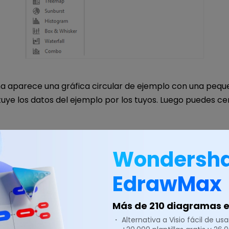
na aparece una gráfica circular de ejemplo con una pequ
ituye los datos del ejemplo por los tuyos. Luego puedes cer
Wondersh
EdrawMax
Más de 210 diagramas en
・ Alternativa a Visio fácil de usar