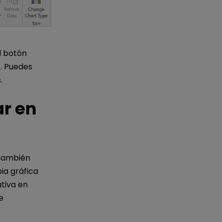
l botón
. Puedes
.
r en
ambién
ia gráfica
ativa en
e