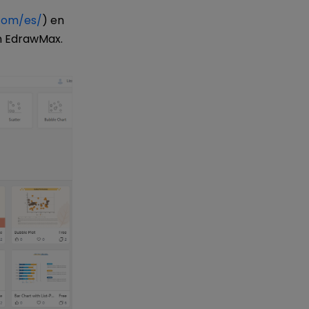
com/es/
) en
n EdrawMax.