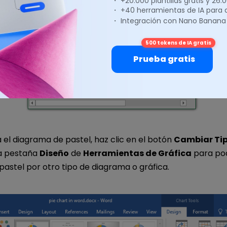
・ +20.000 plantillas gratis y 26
・ +40 herramientas de IA para
・ Integración con Nano Banana
500 tokens de IA gratis
Prueba gratis
 el diagrama de pastel, haz clic en el botón
Cambiar Tip
a pestaña
Diseño
de
Herramientas de Gráfica
para po
 pastel por otro tipo de diagrama o gráfica.