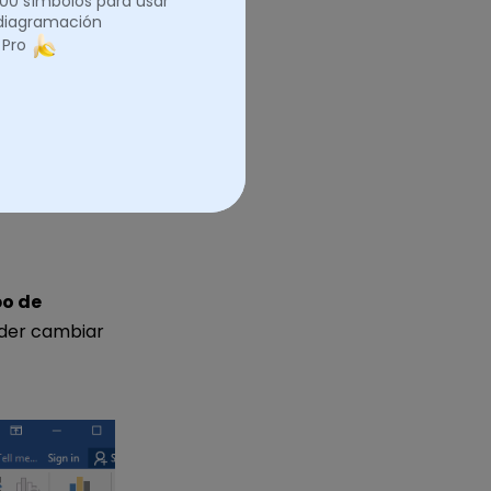
.000 símbolos para usar
 diagramación
 Pro
o de
der cambiar