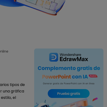
IA de EdrawMind
Creador de IA para
mapa mental.
nline
rios tipos de
r una gráfica
stilo, el