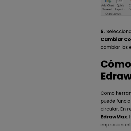
5.
Selecciona
Cambiar Co
cambiar los e
Cómo 
Edra
Como herram
puede funcio
circular. En r
EdrawMax
.
impresionant