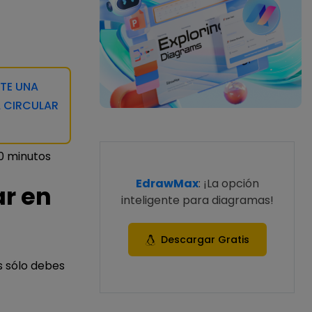
TE UNA
A CIRCULAR
0 minutos
EdrawMax
: ¡La opción
r en
inteligente para diagramas!
Descargar Gratis
 sólo debes