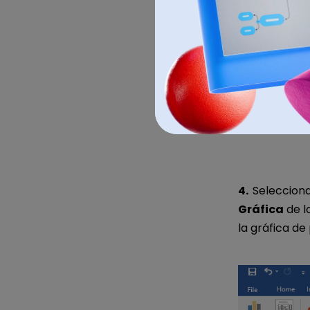
4.
Selecciona
Gráfica
de l
la gráfica de