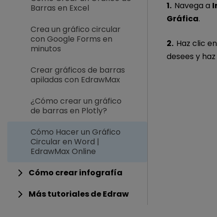
1.
Navega a
I
Barras en Excel
Gráfica
.
Crea un gráfico circular
con Google Forms en
2.
Haz clic e
minutos
desees y haz 
Crear gráficos de barras
apiladas con EdrawMax
¿Cómo crear un gráfico
de barras en Plotly?
Cómo Hacer un Gráfico
Circular en Word |
EdrawMax Online
Cómo crear infografía
Más tutoriales de Edraw