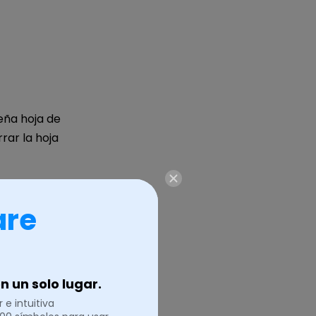
eña hoja de
rar la hoja
are
 un solo lugar.
 e intuitiva