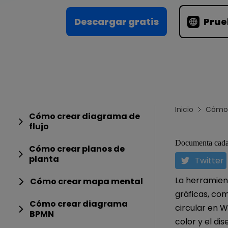
Conocimientos
Para EdrawMax >
Centro de conocimientos
Descargar gratis
Prue
Inicio
Cómo 
Cómo crear diagrama de
flujo
Documenta cada 
Cómo crear planos de
planta
Twitter
La herramient
Cómo crear mapa mental
gráficas, co
Cómo crear diagrama
circular en W
BPMN
color y el dis