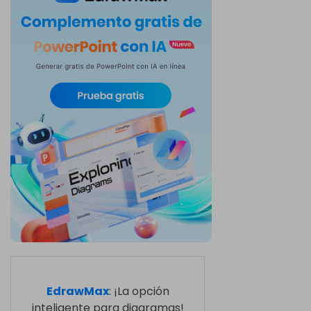
EdrawMax
: ¡La opción
inteligente para diagramas!