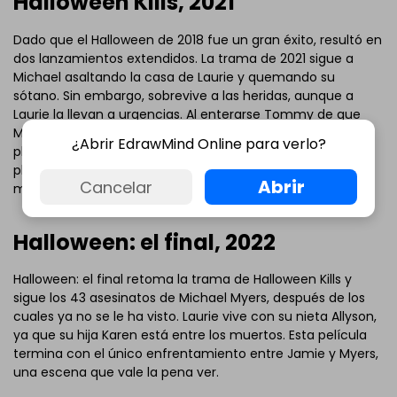
Halloween Kills, 2021
Dado que el Halloween de 2018 fue un gran éxito, resultó en
dos lanzamientos extendidos. La trama de 2021 sigue a
Michael asaltando la casa de Laurie y quemando su
sótano. Sin embargo, sobrevive a las heridas, aunque a
Laurie la llevan a urgencias. Al enterarse Tommy de que
Myers no está muerto, el grupo, incluyendo a Allyson,
¿Abrir EdrawMind Online para verlo?
planea una estrategia para acabar con él. Sin embargo, el
plan no va bien, y los espectadores son testigos de varias
Abrir
Cancelar
muertes.
Halloween: el final, 2022
Halloween: el final retoma la trama de Halloween Kills y
sigue los 43 asesinatos de Michael Myers, después de los
cuales ya no se le ha visto. Laurie vive con su nieta Allyson,
ya que su hija Karen está entre los muertos. Esta película
termina con el único enfrentamiento entre Jamie y Myers,
una escena que vale la pena ver.