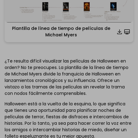
Plantilla de línea de tiempo de películas de
Haz clic para descargar y utilizar esta plantilla.
Michael Myers
*Tienes que abrir el archivo
emmx
en EdrawMind.
Si todavía no tienes EdrawMind, descarga
EdrawMind
de
forma gratuita desde
aquí abajo.
También puedes probar
EdrawMind Online
de forma
¿Te resulta difícil visualizar las películas de Halloween en
gratuita desde
aquí abajo..
orden? No te preocupes. La plantilla de la línea de tiempo
de Michael Myers divide la franquicia de Halloween en
lanzamientos cronológicos y su influencia. Ofrece un
vistazo a las tramas de las películas sin revelar la trama
con nodos fácilmente comprensibles.
Halloween está a la vuelta de la esquina, lo que significa
que tienes una oportunidad para planificar noches de
películas de terror, fiestas de disfraces e intercambios de
historias. Por lo tanto, ya sea para hacer correr la voz entre
los amigos o intercambiar historias de miedo, diseñar un
folleto espeluznante es tu mejor apuesta.