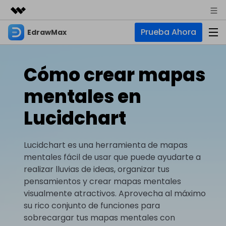
Prueba Ahora
EdrawMax
Productos destacados
Creatividad digital con AIGC
Empresas
Productos
Utilidades
Cómo crear mapas
Resumen
Quiénes somos
EdrawMax
Soluciones
mentales en
Soluciones
Software de diagramas integral
Para diagramas
Sala de prensa
Lucidchart
IA
Hot
Diagrama de flujo
Tienda
IA para diagramas
EdrawMax Online
Lucidchart es una herramienta de mapas
Recursos
Plano de planta
Nuevo
Hot
¿Necesitas la versión en línea? Haz clic aquí
mentales fácil de usar que puede ayudarte a
Diagrama de IA
Soporte
Blog
Diagrama P&ID
realizar lluvias de ideas, organizar tus
EdrawMind
Soporte
Chat de IA
Nuevo
pensamientos y crear mapas mentales
Diagrama UML
Mapas mentales y lluvia de ideas
Artículos
visualmente atractivos. Aprovecha al máximo
Diagrama de flujo de IA
Guía
Artículos sobre diagramas
Negocios
Para mapas mentales
su rico conjunto de funciones para
Descubre cómo aprovechar nuestras herramientas.
PowerPoint de IA
sobrecargar tus mapas mentales con
Tendencia
Mapa mental
Para EdrawMax >
Para EdrawMind >