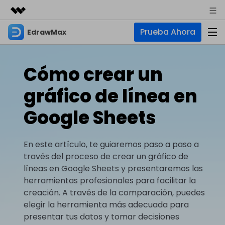
Prueba Ahora
EdrawMax
Productos destacados
Creatividad digital con AIGC
Empresas
Productos
Utilidades
Cómo crear un
Resumen
Quiénes somos
EdrawMax
Soluciones
gráfico de línea en
Soluciones
Software de diagramas integral
Para diagramas
Sala de prensa
Google Sheets
IA
Hot
Diagrama de flujo
Tienda
IA para diagramas
EdrawMax Online
En este artículo, te guiaremos paso a paso a
Recursos
Plano de planta
Nuevo
Hot
¿Necesitas la versión en línea? Haz clic aquí
través del proceso de crear un gráfico de
Diagrama de IA
Soporte
Blog
Diagrama P&ID
líneas en Google Sheets y presentaremos las
EdrawMind
Soporte
Chat de IA
Nuevo
herramientas profesionales para facilitar la
Diagrama UML
Mapas mentales y lluvia de ideas
Artículos
creación. A través de la comparación, puedes
Diagrama de flujo de IA
Guía
Artículos sobre diagramas
Negocios
Para mapas mentales
elegir la herramienta más adecuada para
Descubre cómo aprovechar nuestras herramientas.
PowerPoint de IA
presentar tus datos y tomar decisiones
Tendencia
Mapa mental
Para EdrawMax >
Para EdrawMind >