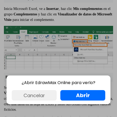
Inicia Microsoft Excel, ve a
Insertar
, haz clic
Mis complementos
en el
grupo
Complementos
y haz clic en
Visualizador de datos de Microsoft
Visio
para iniciar el complemento.
Paso 2: crear un diagrama de Visio
¿Abrir EdrawMax Online para verlo?
Selecciona una categoría de la sección izquierda del cuadro
Data
Visualizer
y haz clic en tu diagrama preferido de la derecha. Observa
Abrir
Cancelar
cómo Microsoft Visio Data Visualizer creó automáticamente un diagrama,
creó una tabla en la hoja de Excel y llenó sus celdas con algunos valores
ficticios.