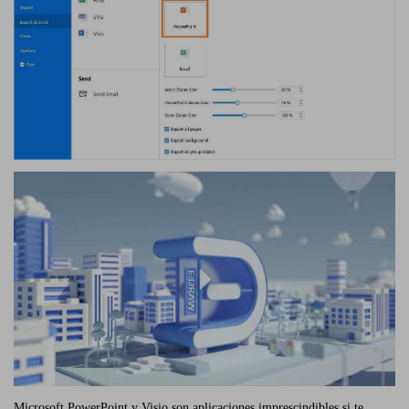
Microsoft PowerPoint y Visio son aplicaciones imprescindibles si te