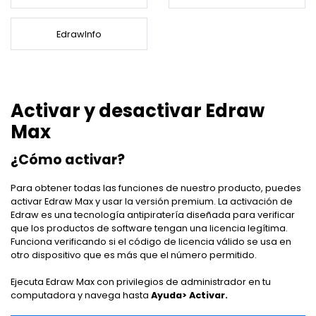
EdrawMind Online
¿Cómo crear diagramas de cableado?
Explorar IA de EdrawMax >>
EdrawMax
EdrawMind
Mapa conceptual
¿Necesitas la versión en línea? Haz clic aquí
¿Qué hay de nuevo?
Novedades
EdrawInfo
IA para mapas mentales
EdrawMind Móvil
Últimas novedades y actualizaciones de productos.
Lluvia de ideas
Iniciar sesión
Precios
Para EdrawMax >
Para EdrawMind >
¿No quieres usar la computadora? ¡Aplicación para iOS y Android aquí tienes!
Generador de PPT
Mapa mental de IA
Tomar apuntes
Convierte texto en diagramas en
Especificaciones técnicas
PowerPoint.
EdrawProj
Mapa conceptual de IA
Activar y desactivar Edraw
Buscar
Requisitos y funcionalidades
Explora todas las diagramas >>
Software de diagramas de Gantt
Sobre EdrawMax >
Sobre EdrawMind >
Max
Dispositiva de IA
Preguntas frecuentes
¿Cómo activar?
Organigramas con IA
Respuestas rápidas más comunes
Sobre EdrawMax >
Sobre EdrawMind >
Para obtener todas las funciones de nuestro producto, puedes
Explorar IA de EdrawMind >>
activar Edraw Max y usar la versión premium. La activación de
Edraw es una tecnología antipiratería diseñada para verificar
que los productos de software tengan una licencia legítima.
Funciona verificando si el código de licencia válido se usa en
otro dispositivo que es más que el número permitido.
Ejecuta Edraw Max con privilegios de administrador en tu
computadora y navega hasta
Ayuda> Activar.