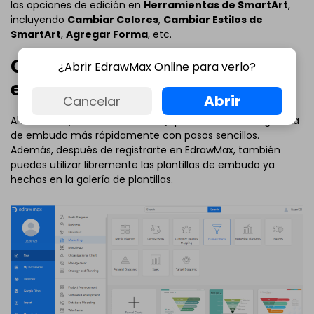
las opciones de edición en
Herramientas de SmartArt
,
incluyendo
Cambiar Colores
,
Cambiar Estilos de
SmartArt
,
Agregar Forma
, etc.
Crea una Gráfica de Embudo
¿Abrir EdrawMax Online para verlo?
en EdrawMax
Abrir
Cancelar
Ahora, con (
EdrawMax Online
), podrás hacer una gráfica
de embudo más rápidamente con pasos sencillos.
Además, después de registrarte en EdrawMax, también
puedes utilizar libremente las plantillas de embudo ya
hechas en la galería de plantillas.