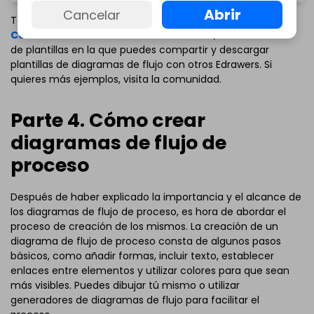
Abrir
Cancelar
Todas las plantillas que has visto pertenecen a la
Comunidad de Plantillas de EdrawMax
, una colección
de plantillas en la que puedes compartir y descargar
plantillas de diagramas de flujo con otros Edrawers. Si
quieres más ejemplos, visita la comunidad.
Parte 4. Cómo crear
diagramas de flujo de
proceso
Después de haber explicado la importancia y el alcance de
los diagramas de flujo de proceso, es hora de abordar el
proceso de creación de los mismos. La creación de un
diagrama de flujo de proceso consta de algunos pasos
Haz clic para descargar y utilizar esta plantilla.
básicos, como añadir formas, incluir texto, establecer
El archivo
eddx
debe abrirse en EdrawMax.
enlaces entre elementos y utilizar colores para que sean
Si aún no lo tienes, puedes descargar
EdrawMax
gratis
más visibles. Puedes dibujar tú mismo o utilizar
desde el enlace que se encuentra
a continuación.
generadores de diagramas de flujo para facilitar el
También puedes probar
EdrawMax en línea
gratis desde