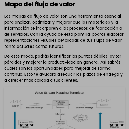
Mapa del flujo de valor
Los mapas de flujo de valor son una herramienta esencial
para analizar, optimizar y mejorar que los materiales y la
información se incorporen a los procesos de fabricación o
de servicios. Con la ayuda de esta plantilla, podrás elaborar
representaciones visuales detalladas de tus flujos de valor
tanto actuales como futuros.
De este modo, podrás identificar los puntos débiles, evitar
pérdidas y mejorar la productividad en general. Así sabrás
cuáles son las oportunidades para mejorar de forma
continua. Esto te ayudará a reducir los plazos de entrega y
a ofrecer más calidad a tus clientes.
Haz clic para descargar y utilizar esta plantilla.
El archivo
eddx
debe abrirse en EdrawMax.
Si aún no lo tienes, puedes descargar
EdrawMax
gratis
desde el enlace que se encuentra
a continuación.
También puedes probar
EdrawMax en línea
gratis desde
el enlace que se encuentra
a continuación.