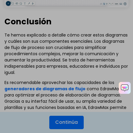
Conclusión
Te hemos explicado a detalle cómo crear estos diagramas
y cuáles son sus componentes esenciales. Los diagramas
de flujo de proceso son cruciales para simplificar
procedimientos complejos, mejorar la comunicación y
aumentar la productividad. Se trata de herramientas
indispensables para empresas, educadores e individuos por
igual.
Es recomendable aprovechar las capacidades de los
generadores de diagramas de flujo
como EdrawMax
para optimizar el proceso de elaboración de diagramas.
Gracias a su interfaz fácil de usar, su amplia variedad de
plantillas y sus funciones basadas en IA, EdrawMax permite
crear impresionantes diagramas de flujo de procesos sin
esfuerzo. Empieza a simplificar tus procesos hoy mismo
Continúa
con EdrawMax.