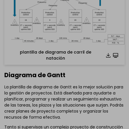
Haz clic para descargar y utilizar esta plantilla.
El archivo
eddx
debe abrirse en EdrawMax.
Si aún no lo tienes, puedes descargar
EdrawMax
gratis
plantilla de diagrama de carril de
desde el enlace que se encuentra
a continuación.
natación
También puedes probar
EdrawMax en línea
gratis desde
el enlace que se encuentra
a continuación.
Diagrama de Gantt
La plantilla de diagrama de Gantt es la mejor solución para
la gestión de proyectos. Está diseñada para ayudarte a
planificar, programar y realizar un seguimiento exhaustivo
de las tareas, los plazos y las situaciones que surjan. Podrás
crear planes de proyecto completos y organizar los
recursos de forma efectiva.
Tanto si supervisas un complejo proyecto de construcción