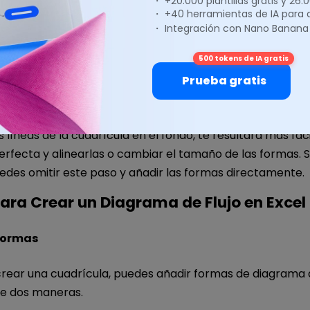
・ +20.000 plantillas gratis y 26
・ +40 herramientas de IA para
・ Integración con Nano Banana
500 tokens de IA gratis
Prueba gratis
s líneas de la cuadrícula en el fondo, te resultará más fáci
rfecta y alinearlas o cambiar el tamaño de las formas. Si
edes omitir este paso y añadir las formas directamente.
ara Crear un Diagrama de Flujo en Excel
Formas
rear una cuadrícula, puedes añadir formas de diagrama d
e dos maneras.