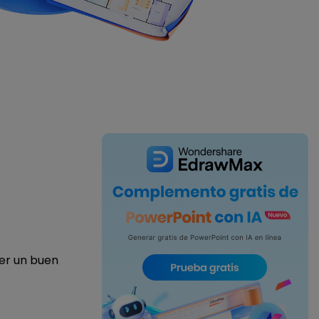
IA de EdrawMind
Creador de IA para
mapa mental.
er un buen