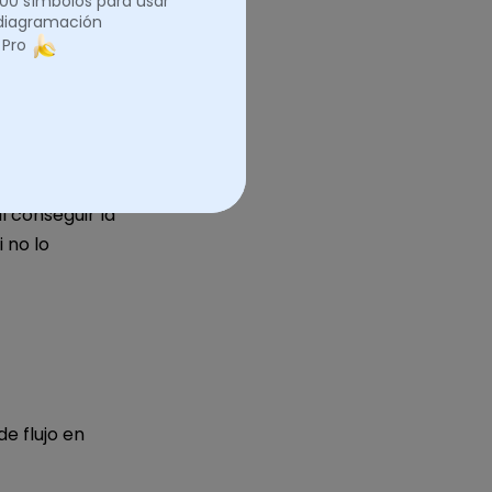
.000 símbolos para usar
 diagramación
 Pro
l conseguir la
 no lo
e flujo en