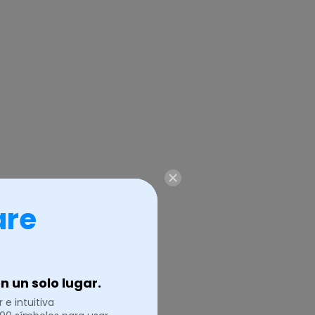
are
íneas de
cuadrícula
 un solo lugar.
 e intuitiva