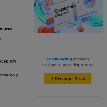
n uno
s
EdrawMax
: ¡La opción
 Web, iOS
inteligente para diagramas!
momento y
Descargar Gratis