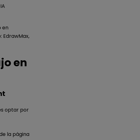
IA
o en
e: EdrawMax,
jo en
nt
es optar por
de la página