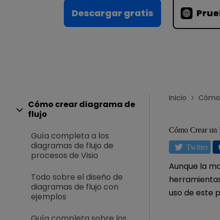
Conocimientos
Para EdrawMax >
Descargar gratis
Prue
Centro de conocimientos
Inicio
Cómo 
Cómo crear diagrama de
flujo
Cómo Crear un 
Guía completa a los
diagramas de flujo de
Twitter
procesos de Visio
Aunque la ma
Todo sobre el diseño de
herramientas
diagramas de flujo con
uso de este 
ejemplos
Guía completa sobre los