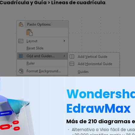
Cuadrícula y Guía > Líneas de cuadrícula
.
Wondersh
EdrawMax
staña
Ver
, añade una marca de verificación en la opción
L
 La cuadrícula aparecerá en el fondo y los cuadros de la 
Más de 210 diagramas en
l mismo tamaño.
・ Alternativa a Visio fácil de usar