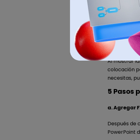
Al mostrar la
colocación pe
necesitas, pu
5 Pasos p
a. Agregar 
Después de c
PowerPoint d