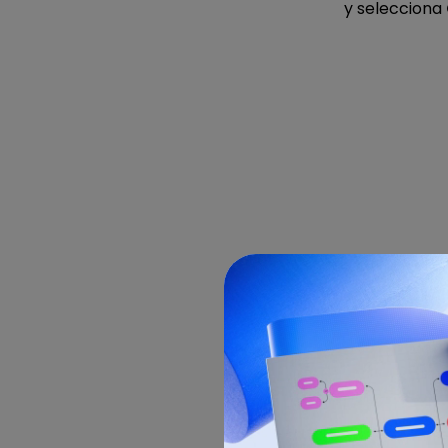
y selecciona
O ve a la pe
cuadrícula
.
son todos de