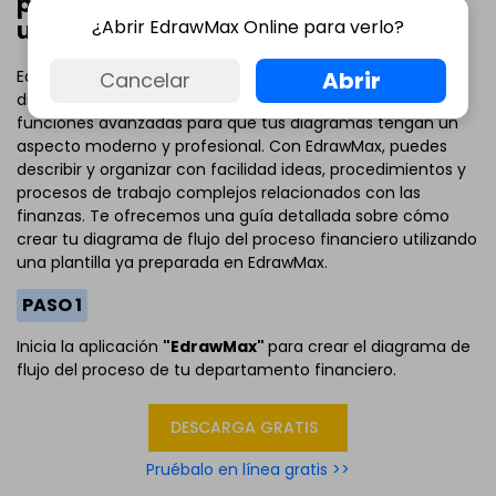
proceso financiero completo
¿Abrir EdrawMax Online para verlo?
utilizando EdrawMax?
Abrir
EdrawMax es una útil herramienta que te permite crear
Cancelar
diagramas de negocios financieros. Tiene muchas
funciones avanzadas para que tus diagramas tengan un
aspecto moderno y profesional. Con EdrawMax, puedes
describir y organizar con facilidad ideas, procedimientos y
procesos de trabajo complejos relacionados con las
finanzas. Te ofrecemos una guía detallada sobre cómo
crear tu diagrama de flujo del proceso financiero utilizando
una plantilla ya preparada en EdrawMax.
PASO 1
Inicia la aplicación
"EdrawMax"
para crear el diagrama de
flujo del proceso de tu departamento financiero.
DESCARGA GRATIS
Pruébalo en línea gratis >>