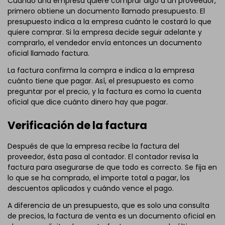
Cuando una empresa quiere comprar algo a un proveedor,
Pulsa para descargar y utilizar esta plantilla.
primero obtiene un documento llamado presupuesto. El
El archivo
eddx
debe abrirse en EdrawMax.
presupuesto indica a la empresa cuánto le costará lo que
Si aún no tienes
EdrawMax
, puedes descargarlo gratis
quiere comprar. Si la empresa decide seguir adelante y
desde aquí
abajo.
comprarlo, el vendedor envía entonces un documento
También puedes probar
EdrawMax Online
gratis
oficial llamado factura.
abajo.
La factura confirma la compra e indica a la empresa
cuánto tiene que pagar. Así, el presupuesto es como
preguntar por el precio, y la factura es como la cuenta
oficial que dice cuánto dinero hay que pagar.
Verificación de la factura
Después de que la empresa recibe la factura del
proveedor, ésta pasa al contador. El contador revisa la
factura para asegurarse de que todo es correcto. Se fija en
lo que se ha comprado, el importe total a pagar, los
descuentos aplicados y cuándo vence el pago.
A diferencia de un presupuesto, que es solo una consulta
de precios, la factura de venta es un documento oficial en