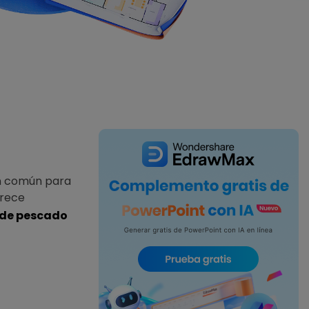
IA de EdrawMind
Creador de IA para
mapa mental.
ón común para
frece
 de pescado