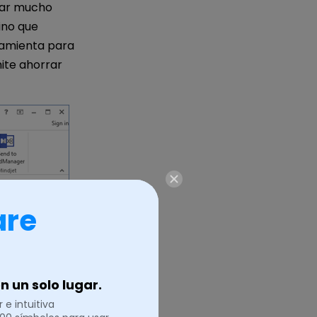
car mucho
ino que
ramienta para
mite ahorrar
are
 un solo lugar.
 e intuitiva