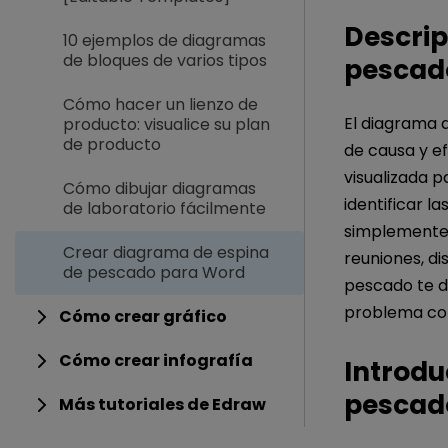
Descrip
10 ejemplos de diagramas
de bloques de varios tipos
pescad
Cómo hacer un lienzo de
El diagrama 
producto: visualice su plan
de producto
de causa y e
visualizada 
Cómo dibujar diagramas
identificar l
de laboratorio fácilmente
simplemente
Crear diagrama de espina
reuniones, d
de pescado para Word
pescado te d
problema con
Cómo crear gráfico
Cómo crear infografía
Introdu
pescad
Más tutoriales de Edraw