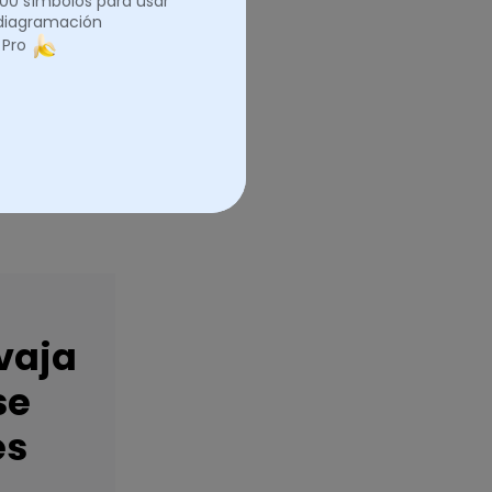
.000 símbolos para usar
 diagramación
 Pro
vaja
se
es