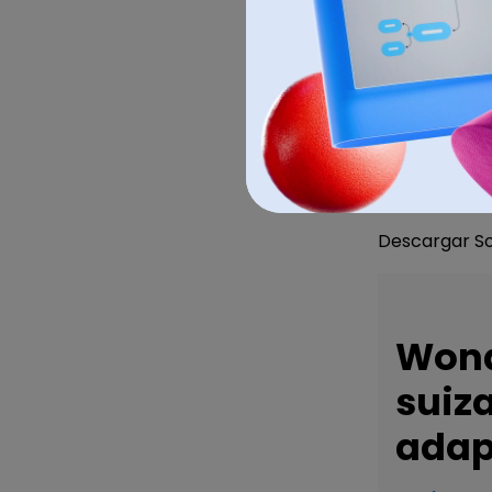
Descargar S
Wond
suiz
adap