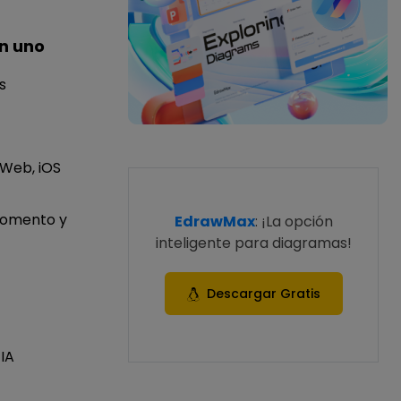
n uno
s
 Web, iOS
momento y
EdrawMax
: ¡La opción
inteligente para diagramas!
Descargar Gratis
IA