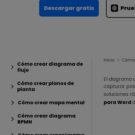
Conocimientos
Para EdrawMax >
Descargar gratis
Prue
Centro de conocimientos
Inicio
Cómo 
Cómo crear diagrama de
flujo
El diagrama 
Cómo crear planos de
capturar pos
planta
soluciones r
para Word
d
Cómo crear mapa mental
Cómo crear diagrama
BPMN