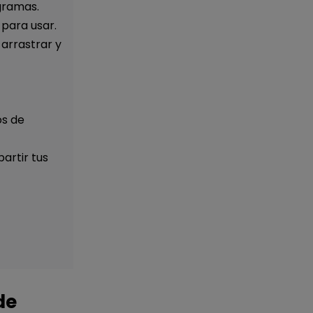
gramas.
 para usar.
 arrastrar y
os de
artir tus
de