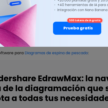
・ +20.000 plantillas gratis y 26
・ +40 herramientas de IA para
・ Integración con Nano Banana
500 tokens de IA gratis
Prueba gratis
oftware para
Diagramas de espina de pescado
:
ershare EdrawMax: la na
a de la diagramación que 
ta a todas tus necesidad