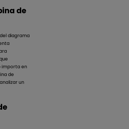
pina de
 del diagrama
enta
ara
 que
 importa en
ina de
analizar un
de