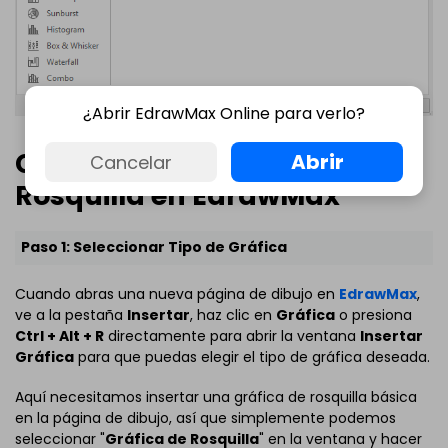
¿Abrir EdrawMax Online para verlo?
Cómo Hacer una Gráfica de
Abrir
Cancelar
Rosquilla en EdrawMax
Paso 1: Seleccionar Tipo de Gráfica
Cuando abras una nueva página de dibujo en
EdrawMax
,
ve a la pestaña
Insertar
, haz clic en
Gráfica
o presiona
Ctrl + Alt + R
directamente para abrir la ventana
Insertar
Gráfica
para que puedas elegir el tipo de gráfica deseada.
Aquí necesitamos insertar una gráfica de rosquilla básica
en la página de dibujo, así que simplemente podemos
seleccionar "
Gráfica de Rosquilla
" en la ventana y hacer