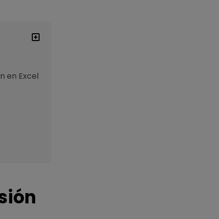
n en Excel
sión