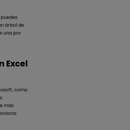
, puedes
un árbol de
s una por
n Excel
crosoft, como
s
te más
unciona: