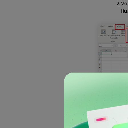
Ve
il
Aho