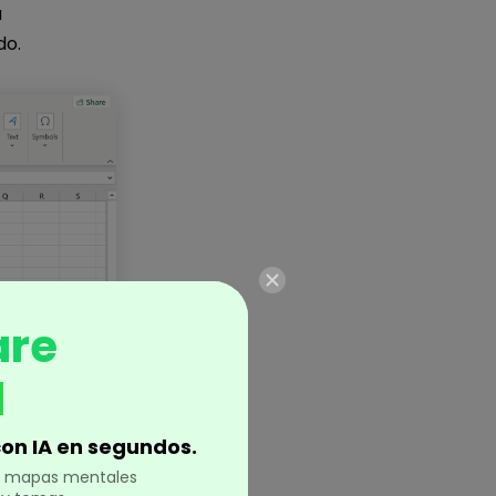
a
do.
are
d
on IA en segundos.
cién abierta
en mapas mentales