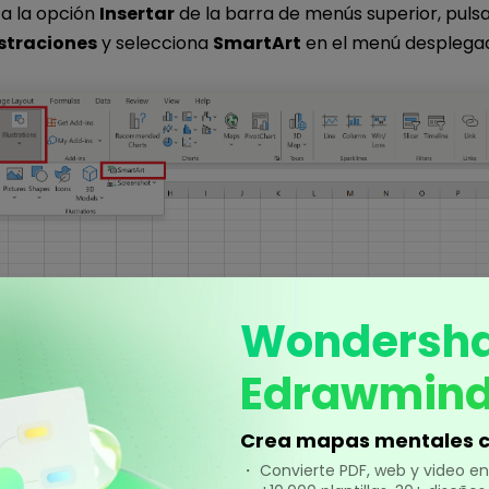
 a la opción
Insertar
de la barra de menús superior, puls
ustraciones
y selecciona
SmartArt
en el menú desplega
Wondersh
Edrawmin
Crea mapas mentales c
ra, elige
jerarquía
de la lista izquierda de la ventana re
・ Convierte PDF, web y video 