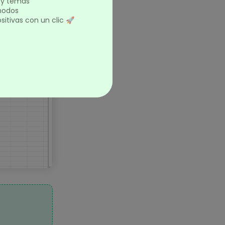
e la derecha.
s y temas
 nodos
itivas con un clic 🚀