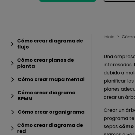
Conocimientos
Para EdrawMax >
Centro de conocimientos
Inicio
Cómo 
Cómo crear diagrama de
flujo
Una empresa 
Cómo crear planos de
interesados.
planta
debido a mal
Cómo crear mapa mental
planificar lo
planes adecu
Cómo crear diagrama
crear un árbo
BPMN
Crear un árbo
Cómo crear organigrama
programa te 
Cómo crear diagrama de
sepas
cómo h
red
¡vamos a ver