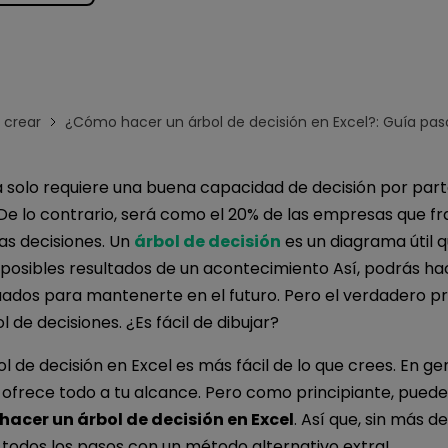
Para EdrawMind >
crear
¿Cómo hacer un árbol de decisión en Excel?: Guía pas
solo requiere una buena capacidad de decisión por part
 De lo contrario, será como el 20% de las empresas que f
as decisiones. Un
árbol de decisión
es un diagrama útil 
s posibles resultados de un acontecimiento Así, podrás ha
ados para mantenerte en el futuro. Pero el verdadero p
l de decisiones. ¿Es fácil de dibujar?
l de decisión en Excel es más fácil de lo que crees. En gen
ofrece todo a tu alcance. Pero como principiante, puede
acer un árbol de decisión en Excel
. Así que, sin más d
 todos los pasos con un método alternativo extra!