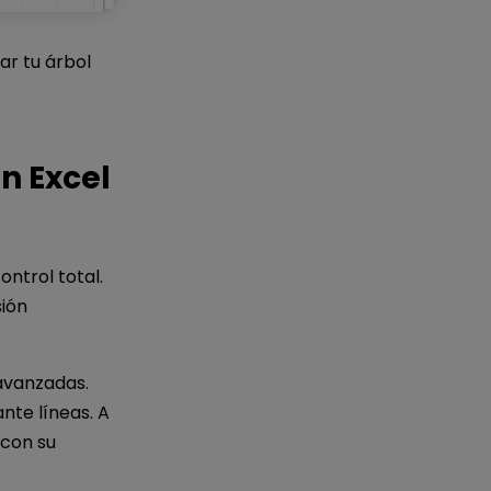
r tu árbol
n Excel
ntrol total.
sión
 avanzadas.
te líneas. A
 con su