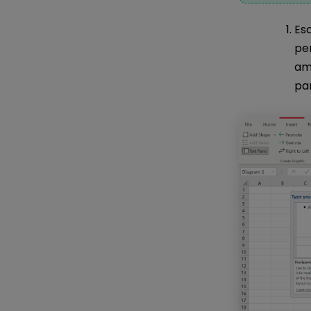
Esc
pe
amp
pa