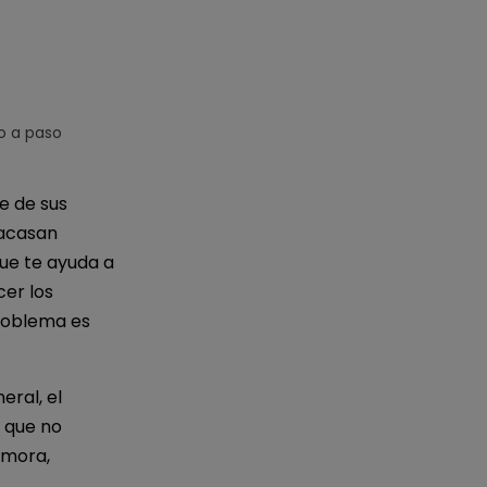
IA de EdrawMind
Creador de IA para
mapa mental.
o a paso
e de sus
racasan
que te ayuda a
cer los
roblema es
eral, el
 que no
emora,