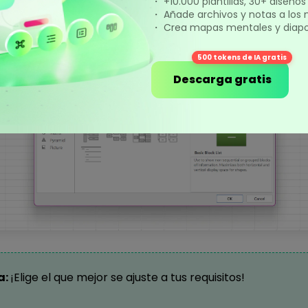
í puedes seleccionar cualquier esquema en la pantalla d
・ +10.000 plantillas, 30+ diseño
・ Añade archivos y notas a los
・ Crea mapas mentales y diapos
500 tokens de IA gratis
Descarga gratis
a:
¡Elige el que mejor se ajuste a tus requisitos!