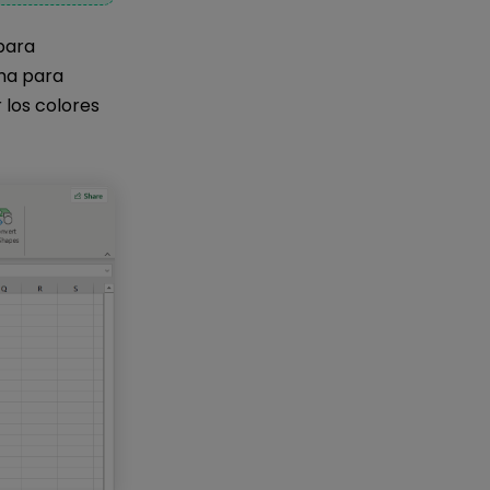
para
ma para
 los colores