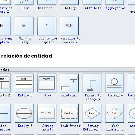
 relación de entidad
Wondersh
EdrawMax
Más de 210 diagramas en
・ Alternativa a Visio fácil de usar