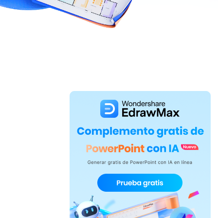
IA de EdrawMind
Creador de IA para
mapa mental.