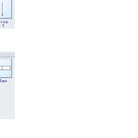
.000 símbolos para usar
 diagramación
 Pro