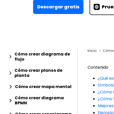
Conocimientos
Para EdrawMax >
Descargar gratis
Prue
Centro de conocimientos
Inicio
Cómo 
Cómo crear diagrama de
flujo
Contenido
Cómo crear planos de
planta
¿Qué es
Símbolo
Cómo crear mapa mental
¿Cómo i
Cómo crear diagrama
¿Cómo h
BPMN
Mejores
Ejemplo