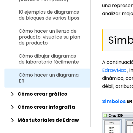
una represent
10 ejemplos de diagramas
analizar mej
de bloques de varios tipos
Cómo hacer un lienzo de
Símb
producto: visualice su plan
de producto
Cómo dibujar diagramas
de laboratorio fácilmente
A continuaci
EdrawMax
, i
Cómo hacer un diagrama
dinámico, con
ER
débil, atribut
Cómo crear gráfico
Simbolos
ER
Cómo crear infografía
Más tutoriales de Edraw