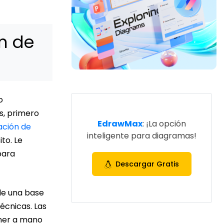
n de
o
s, primero
EdrawMax
: ¡La opción
ación de
inteligente para diagramas!
to. Le
para
Descargar Gratis
de una base
écnicas. Las
ener a mano