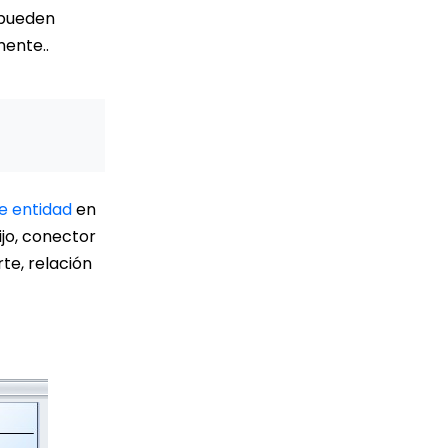
 pueden
ente..
e entidad
en
ijo, conector
rte, relación