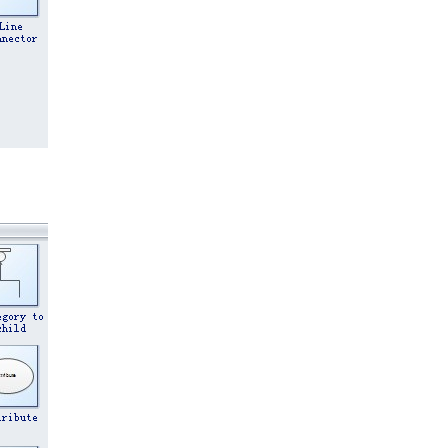
are
 un solo lugar.
 e intuitiva