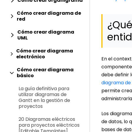
Cómo crear organigrama
Cómo crear diagrama de
red
¿Qué
Cómo crear diagrama
enti
UML
Cómo crear diagrama
electrónico
En el context
componente d
Cómo crear diagrama
debe definir 
básico
diagrama de 
La guía definitiva para
permite crea
utilizar diagramas de
administrarl
Gantt en la gestión de
proyectos
Los diagrama
20 Diagramas eléctricos
de datos, lo 
para proyectos eléctricos
bases de dat
[Editable Templates]