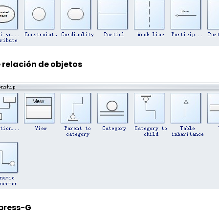
・ +20.000 plantillas gratis y 26
・ +40 herramientas de IA para
・ Integración con Nano Banana
500 tokens de IA gratis
Prueba gratis
 relación de objetos
press-G